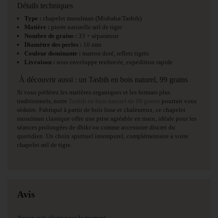
Détails techniques
Type :
chapelet musulman (Misbaha/Tasbih)
Matière :
pierre naturelle œil de tigre
Nombre de grains :
33 + séparateur
Diamètre des perles :
10 mm
Couleur dominante :
marron doré, reflets tigrés
Livraison :
sous enveloppe renforcée, expédition rapide
À découvrir aussi : un Tasbih en bois naturel, 99 grains
Si vous préférez les matières organiques et les formats plus
traditionnels, notre
Tasbih en bois naturel de 99 grains
pourrait vous
séduire. Fabriqué à partir de bois lisse et chaleureux, ce chapelet
musulman classique offre une prise agréable en main, idéale pour les
séances prolongées de dhikr ou comme accessoire discret du
quotidien. Un choix spirituel intemporel, complémentaire à votre
chapelet œil de tigre.
Avis
Aucun avis client pour le moment.