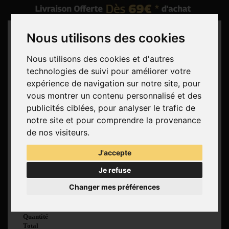
Nous utilisons des cookies
Nous utilisons des cookies et d'autres
technologies de suivi pour améliorer votre
Rechercher
expérience de navigation sur notre site, pour
vous montrer un contenu personnalisé et des
Panier
(vide)
publicités ciblées, pour analyser le trafic de
Aucun produit
notre site et pour comprendre la provenance
Livraison gratuite !
Livraison
de nos visiteurs.
0,00 €
Total
J'accepte
Commander
Je refuse
Voir mon panier
Changer mes préférences
Produit ajouté au
panier avec succès
Quantité
Total