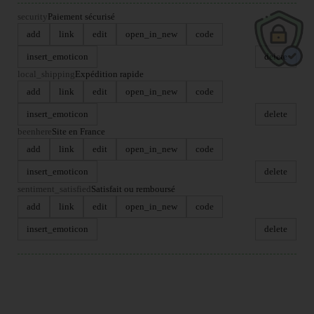
security
Paiement sécurisé
add
link
edit
open_in_new
code
insert_emoticon
delete
local_shipping
Expédition rapide
add
link
edit
open_in_new
code
insert_emoticon
delete
beenhere
Site en France
add
link
edit
open_in_new
code
insert_emoticon
delete
sentiment_satisfied
Satisfait ou remboursé
add
link
edit
open_in_new
code
insert_emoticon
delete