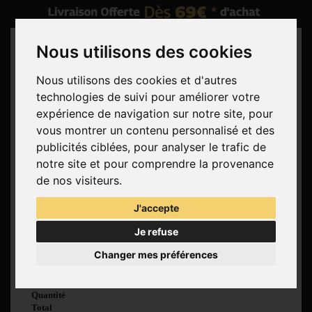
Nous utilisons des cookies
Nous utilisons des cookies et d'autres
technologies de suivi pour améliorer votre
Rechercher
expérience de navigation sur notre site, pour
vous montrer un contenu personnalisé et des
Panier
(vide)
publicités ciblées, pour analyser le trafic de
Aucun produit
notre site et pour comprendre la provenance
Livraison gratuite !
Livraison
de nos visiteurs.
0,00 €
Total
J'accepte
Commander
Je refuse
Voir mon panier
Changer mes préférences
Produit ajouté au
panier avec succès
Quantité
Total