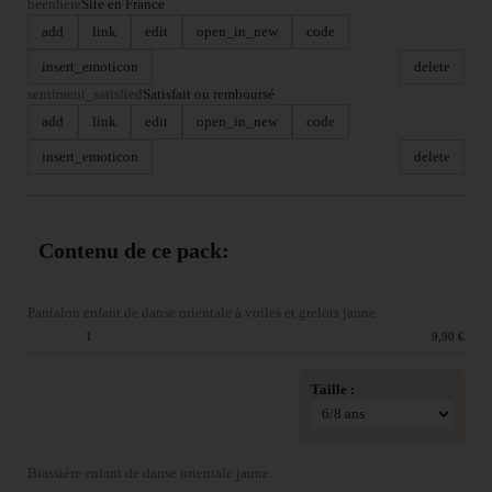
beenhere
Site en France
add
link
edit
open_in_new
code
insert_emoticon
delete
sentiment_satisfied
Satisfait ou remboursé
add
link
edit
open_in_new
code
insert_emoticon
delete
Contenu de ce pack:
Pantalon enfant de danse orientale à voiles et grelots jaune
Quantité :
1
Prix du produit :
9,90 €
Taille :
Brassière enfant de danse orientale jaune