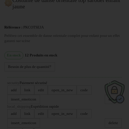
jaune
Référence :
PKCOTSEJA
Préférez cet ensemble de danse orientale complet pour enfant pour un effet
garanti sur scène
En stock
12
Produits en stock
Besoin de plus de quantité?
security
Paiement sécurisé
add
link
edit
open_in_new
code
insert_emoticon
delete
local_shipping
Expédition rapide
add
link
edit
open_in_new
code
insert_emoticon
delete