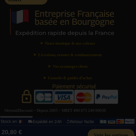
Notre boutique & nos valeurs
Livraison, retours & remboursement
Vos avantages client
Conseils & guides d’achat
OrientalDiscount – Depuis 2005 – SIRET 490 075 249 00030
Besoin d’aide ?
?
Besoin d’aide ?
×
20,80 €
Livraison : délais & tarifs
Suivre ma commande
Paiement sécurisé
Voir les options