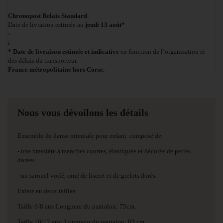
Chronopost Relais Standard
Date de livraison estimée au
jeudi 13 août*
›
i
* Date de livraison estimée et indicative
en fonction de l’organisation et
des délais du transporteur.
France métropolitaine hors Corse.
Nous vous dévoilons les détails
Ensemble de danse orientale pour enfant composé de:
- une brassière à manches courtes, élastiquée et décorée de perles
dorées
- un sarouel voilé, orné de liseret et de grelots dorés.
Existe en deux tailles:
Taille 6/8 ans:Longueur du pantalon: 75cm.
Taille 10/12 ans: Longueur du pantalon: 83 cm.