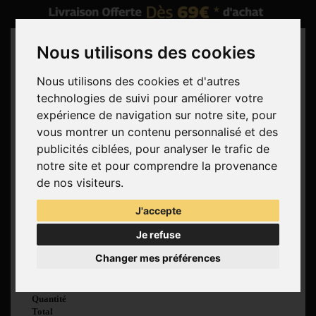
Nous utilisons des cookies
Nous utilisons des cookies et d'autres
technologies de suivi pour améliorer votre
Rechercher
expérience de navigation sur notre site, pour
vous montrer un contenu personnalisé et des
Panier
(vide)
publicités ciblées, pour analyser le trafic de
Aucun produit
notre site et pour comprendre la provenance
Livraison gratuite !
Livraison
de nos visiteurs.
0,00 €
Total
J'accepte
Commander
Je refuse
Voir mon panier
Changer mes préférences
Produit ajouté au
panier avec succès
Quantité
Total