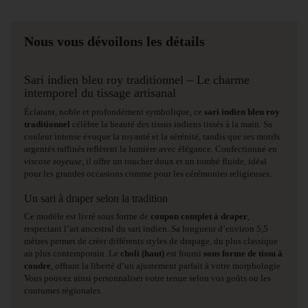
Nous vous dévoilons les détails
Sari indien bleu roy traditionnel – Le charme
intemporel du tissage artisanal
Éclatant, noble et profondément symbolique, ce
sari indien bleu roy
traditionnel
célèbre la beauté des tissus indiens tissés à la main. Sa
couleur intense évoque la royauté et la sérénité, tandis que ses motifs
argentés raffinés reflètent la lumière avec élégance. Confectionné en
viscose soyeuse
, il offre un toucher doux et un tombé fluide, idéal
pour les grandes occasions comme pour les cérémonies religieuses.
Un sari à draper selon la tradition
Ce modèle est livré sous forme de
coupon complet à draper
,
respectant l’art ancestral du sari indien. Sa longueur d’environ 5,5
mètres permet de créer différents styles de drapage, du plus classique
au plus contemporain. Le
choli (haut)
est fourni
sous forme de tissu à
coudre
, offrant la liberté d’un ajustement parfait à votre morphologie.
Vous pouvez ainsi personnaliser votre tenue selon vos goûts ou les
coutumes régionales.