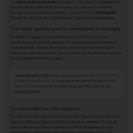
Sa
viscose légèrement satinée
épouse le corps sans le contraindre et
met en valeur la silhouette avec naturel. Le bleu roy, couleur de
prestige dans la tradition indienne, s’associe ici à des
fils argentés
formant un décor floral et géométrique d’une finesse remarquable.
Une tenue parfaite pour les cérémonies et mariages
Symbole d’élégance et de raffinement, ce sari bleu roy est très
apprécié pour les fêtes de mariage, les représentations culturelles et
les événements officiels. Il incarne la féminité et la grâce, tout en
conservant une allure royale. Porté avec des bijoux dorés ou argentés,
il attire immédiatement le regard.
Astuce de style :
Mettez en valeur ce sari avec un
ensemble tikka
et boucles Bollywood
. Le contraste entre les reflets argentés du
tissu et les ornements traditionnels crée un effet visuel d’une
grande élégance.
Un textile noble aux reflets lumineux
Les motifs floraux argentés, tissés avec soin, rappellent les saris de la
région de Banaras, réputés pour leur splendeur artisanale. Le jeu de
lumière sur le tissu bleu roy produit un éclat changeant selon les
mouvements, ajoutant une dimension vivante et sensorielle à la