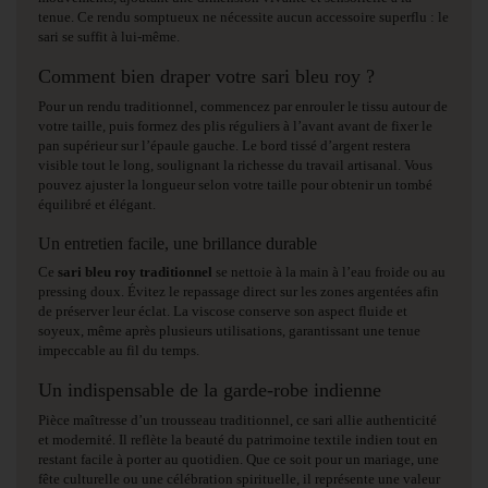
tenue. Ce rendu somptueux ne nécessite aucun accessoire superflu : le
sari se suffit à lui-même.
Comment bien draper votre sari bleu roy ?
Pour un rendu traditionnel, commencez par enrouler le tissu autour de
votre taille, puis formez des plis réguliers à l’avant avant de fixer le
pan supérieur sur l’épaule gauche. Le bord tissé d’argent restera
visible tout le long, soulignant la richesse du travail artisanal. Vous
pouvez ajuster la longueur selon votre taille pour obtenir un tombé
équilibré et élégant.
Un entretien facile, une brillance durable
Ce
sari bleu roy traditionnel
se nettoie à la main à l’eau froide ou au
pressing doux. Évitez le repassage direct sur les zones argentées afin
de préserver leur éclat. La viscose conserve son aspect fluide et
soyeux, même après plusieurs utilisations, garantissant une tenue
impeccable au fil du temps.
Un indispensable de la garde-robe indienne
Pièce maîtresse d’un trousseau traditionnel, ce sari allie authenticité
et modernité. Il reflète la beauté du patrimoine textile indien tout en
restant facile à porter au quotidien. Que ce soit pour un mariage, une
fête culturelle ou une célébration spirituelle, il représente une valeur