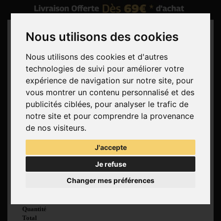
Nous utilisons des cookies
Nous utilisons des cookies et d'autres
technologies de suivi pour améliorer votre
Rechercher
expérience de navigation sur notre site, pour
vous montrer un contenu personnalisé et des
Panier
(vide)
publicités ciblées, pour analyser le trafic de
Aucun produit
notre site et pour comprendre la provenance
Livraison gratuite !
Livraison
de nos visiteurs.
0,00 €
Total
J'accepte
Commander
Je refuse
Voir mon panier
Changer mes préférences
Produit ajouté au
panier avec succès
Quantité
Total