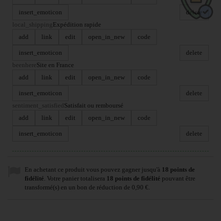
insert_emoticon
delete
local_shipping
Expédition rapide
add
link
edit
open_in_new
code
insert_emoticon
delete
beenhere
Site en France
add
link
edit
open_in_new
code
insert_emoticon
delete
sentiment_satisfied
Satisfait ou remboursé
add
link
edit
open_in_new
code
insert_emoticon
delete
En achetant ce produit vous pouvez gagner jusqu'à
18
points de
fidélité
. Votre panier totalisera
18
points de fidélité
pouvant être
transformé(s) en un bon de réduction de
0,90 €
.