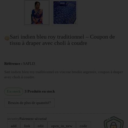
Sari indien bleu roy traditionnel – Coupon de
tissu à draper avec choli à coudre
Référence :
SAFLI3
Sari indien bleu roy traditionnel en viscose brodée argentée, coupon à draper
avec choli à coudre.
En stock
3
Produits en stock
Besoin de plus de quantité?
security
Paiement sécurisé
add
link
edit
open_in_new
code