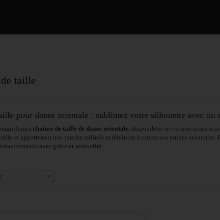
de taille
ille pour danse orientale : sublimez votre silhouette avec ou s
magnifiques
chaînes de taille de danse orientale
, disponibles en version strass sci
taille et apporteront une touche raffinée et féminine à toutes vos tenues orientales. 
s mouvements avec grâce et sensualité.
r