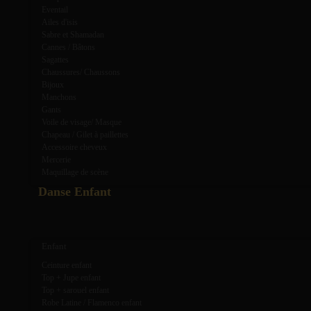
Eventail
Ailes d'isis
Sabre et Shamadan
Cannes / Bâtons
Sagattes
Chaussures/ Chaussons
Bijoux
Manchons
Gants
Voile de visage/ Masque
Chapeau / Gilet à paillettes
Accessoire cheveux
Mercerie
Maquillage de scène
Danse Enfant
expand_more
expand_less
Enfant
Ceinture enfant
Top + Jupe enfant
Top + sarouel enfant
Robe Latine / Flamenco enfant