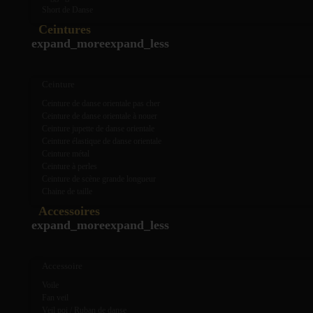
Short de Danse
Ceintures
expand_more
expand_less
Ceinture
Ceinture de danse orientale pas cher
Ceinture de danse orientale à nouer
Ceinture jupette de danse orientale
Ceinture élastique de danse orientale
Ceinture métal
Ceinture à perles
Ceinture de scène grande longueur
Chaine de taille
Accessoires
expand_more
expand_less
Accessoire
Voile
Fan veil
Veil poi / Ruban de danse