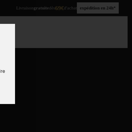
69€
Livraison
gratuite
dès
d'achat
expédition en 24h*
dre