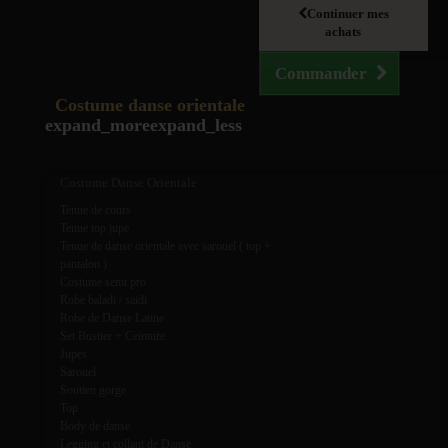
Continuer mes
achats
Commander
Costume danse orientale
expand_more
expand_less
Costume Danse Orientale
Tenue de cours
Tenue top jupe
Tenue de danse orientale avec sarouel ( top +
pantalon )
Costume semi pro
Robe baladi / saidi
Robe de Danse Latine
Set Bustier + Ceinture
Jupes
Sarouel
Soutien gorge
Top
Body de danse
Legging et collant de Danse