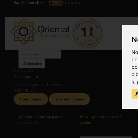
Satisfaction clients
N
No
po
Rechercher
po
Panier
(vide)
ci
Aucun produit
la
Livraison gratuite !
Livraison
0,00 €
Total
J
Commander
Voir mon panier
Produit ajouté au panier
Il y a 1 produit dans votre
avec succès
panier.
Quantité
Total produits
Total
Total