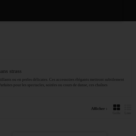
ans strass
ntillants ou en perles délicates. Ces accessoires élégants mettront subtilement
Parfaites pour les spectacles, soirées ou cours de danse, ces chaînes
Afficher :
Grille
Liste