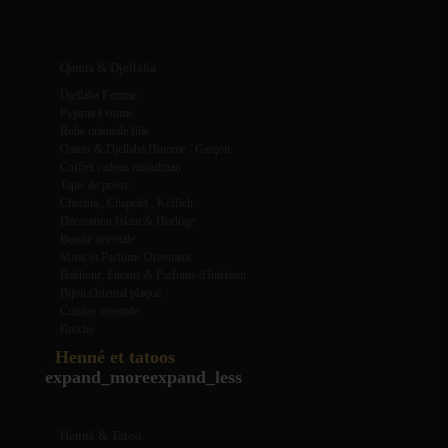
expand_more
expand_less
Qamis & Djellaba
Djellaba Femme
Pyjama Femme
Robe orientale fille
Qamis & Djellaba Homme / Garçon
Coffret cadeau musulman
Tapis de prière
Chechia , Chapelet , Keffieh
Décoration Islam & Horloge
Beauté orientale
Musc et Parfums Orientaux
Bakhour, Encens & Parfums d'Interieur
Bijou Oriental plaqué
Cuisine orientale
Broche
Henné et tatoos
expand_more
expand_less
Henné & Tatoo