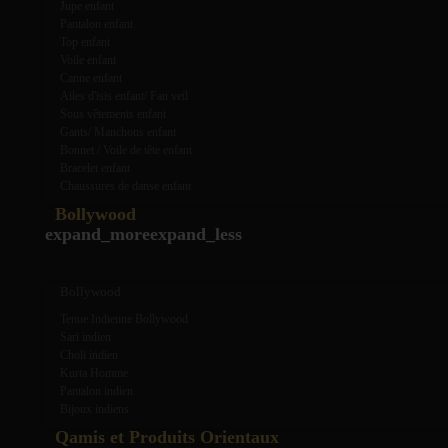
Jupe enfant
Pantalon enfant
Top enfant
Voile enfant
Canne enfant
Ailes d'isis enfant/ Fan veil
Sous vêtements enfant
Gants/ Manchons enfant
Bonnet / Voile de tête enfant
Bracelet enfant
Chaussures de danse enfant
Bollywood
expand_more
expand_less
Bollywood
Tenue Indienne Bollywood
Sari indien
Choli indien
Kurta Homme
Pantalon indien
Bijoux indiens
Qamis et Produits Orientaux