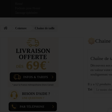
Henné
Pochoirs pour Henné
Tatouage éphémère
Ceinture
Chaine de taille
Chaine 
Chaîne de ta
Découvrez nos 
en valeur votre 
souligneront vo
Il y a 12 produits.
Tri
Le moins che