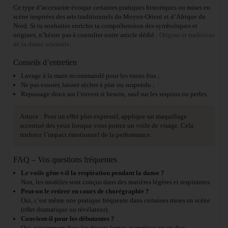
Ce type d’accessoire évoque certaines pratiques historiques ou mises en
scène inspirées des arts traditionnels du Moyen-Orient et d’Afrique du
Nord. Si tu souhaites enrichir ta compréhension des symboliques et
origines, n’hésite pas à consulter notre article dédié :
Origine et traditions
de la danse orientale
.
Conseils d’entretien
Lavage à la main recommandé pour les tissus fins ;
Ne pas essorer, laisser sécher à plat ou suspendu ;
Repassage doux sur l’envers si besoin, sauf sur les sequins ou perles.
Astuce : Pour un effet plus expressif, applique un maquillage
accentué des yeux lorsque vous portez un voile de visage. Cela
renforce l’impact émotionnel de la performance.
FAQ – Vos questions fréquentes
Le voile gêne-t-il la respiration pendant la danse ?
Non, les modèles sont conçus dans des matières légères et respirantes.
Peut-on le retirer en cours de chorégraphie ?
Oui, c’est même une pratique fréquente dans certaines mises en scène
(effet dramatique ou révélateur).
Convient-il pour les débutantes ?
Oui, notamment dans les danses lentes, narratives ou en duo.