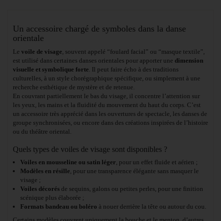
Un accessoire chargé de symboles dans la danse
orientale
Le
voile de visage
, souvent appelé “foulard facial” ou “masque textile”,
est utilisé dans certaines danses orientales pour apporter une
dimension
visuelle et symbolique forte
. Il peut faire écho à des traditions
culturelles, à un style chorégraphique spécifique, ou simplement à une
recherche esthétique de mystère et de retenue.
En couvrant partiellement le bas du visage, il concentre l’attention sur
les yeux, les mains et la fluidité du mouvement du haut du corps. C’est
un accessoire très apprécié dans les ouvertures de spectacle, les danses de
groupe synchronisées, ou encore dans des créations inspirées de l’histoire
ou du théâtre oriental.
Quels types de voiles de visage sont disponibles ?
Voiles en mousseline ou satin léger
, pour un effet fluide et aérien ;
Modèles en résille
, pour une transparence élégante sans masquer le
visage ;
Voiles décorés
de sequins, galons ou petites perles, pour une finition
scénique plus élaborée ;
Formats bandeau ou boléro
à nouer derrière la tête ou autour du cou.
Certains modèles couvrent uniquement la bouche et le menton, d’autres