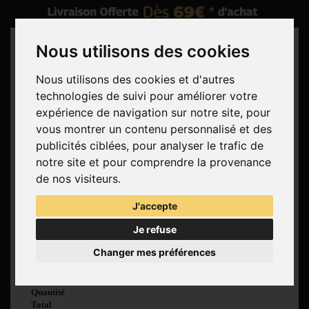
Nous utilisons des cookies
Nous utilisons des cookies et d'autres
technologies de suivi pour améliorer votre
Rechercher
expérience de navigation sur notre site, pour
vous montrer un contenu personnalisé et des
Panier
(vide)
publicités ciblées, pour analyser le trafic de
Aucun produit
notre site et pour comprendre la provenance
Livraison gratuite !
Livraison
de nos visiteurs.
0,00 €
Total
J'accepte
Commander
Je refuse
Voir mon panier
Changer mes préférences
Produit ajouté au
panier avec succès
Quantité
Total