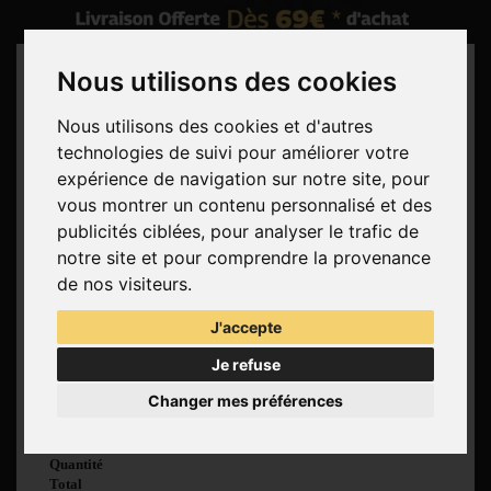
Nous utilisons des cookies
Nous utilisons des cookies et d'autres
technologies de suivi pour améliorer votre
Rechercher
expérience de navigation sur notre site, pour
vous montrer un contenu personnalisé et des
Panier
(vide)
publicités ciblées, pour analyser le trafic de
Aucun produit
notre site et pour comprendre la provenance
Livraison gratuite !
Livraison
de nos visiteurs.
0,00 €
Total
J'accepte
Commander
Je refuse
Voir mon panier
Changer mes préférences
Produit ajouté au
panier avec succès
Quantité
Total