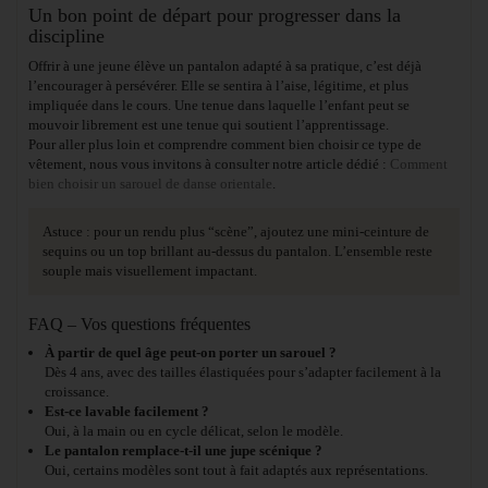
Un bon point de départ pour progresser dans la
discipline
Offrir à une jeune élève un pantalon adapté à sa pratique, c’est déjà
l’encourager à persévérer. Elle se sentira à l’aise, légitime, et plus
impliquée dans le cours. Une tenue dans laquelle l’enfant peut se
mouvoir librement est une tenue qui soutient l’apprentissage.
Pour aller plus loin et comprendre comment bien choisir ce type de
vêtement, nous vous invitons à consulter notre article dédié :
Comment
bien choisir un sarouel de danse orientale
.
Astuce : pour un rendu plus “scène”, ajoutez une mini-ceinture de
sequins ou un top brillant au-dessus du pantalon. L’ensemble reste
souple mais visuellement impactant.
FAQ – Vos questions fréquentes
À partir de quel âge peut-on porter un sarouel ?
Dès 4 ans, avec des tailles élastiquées pour s’adapter facilement à la
croissance.
Est-ce lavable facilement ?
Oui, à la main ou en cycle délicat, selon le modèle.
Le pantalon remplace-t-il une jupe scénique ?
Oui, certains modèles sont tout à fait adaptés aux représentations.