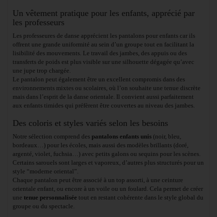
Un vêtement pratique pour les enfants, apprécié par
les professeurs
Les professeures de danse apprécient les pantalons pour enfants car ils
offrent une grande uniformité au sein d’un groupe tout en facilitant la
lisibilité des mouvements. Le travail des jambes, des appuis ou des
transferts de poids est plus visible sur une silhouette dégagée qu’avec
une jupe trop chargée.
Le pantalon peut également être un excellent compromis dans des
environnements mixtes ou scolaires, où l’on souhaite une tenue discrète
mais dans l’esprit de la danse orientale. Il convient aussi parfaitement
aux enfants timides qui préfèrent être couvertes au niveau des jambes.
Des coloris et styles variés selon les besoins
Notre sélection comprend des
pantalons enfants unis
(noir, bleu,
bordeaux…) pour les écoles, mais aussi des modèles brillants (doré,
argenté, violet, fuchsia…) avec petits galons ou sequins pour les scènes.
Certains sarouels sont larges et vaporeux, d’autres plus structurés pour un
style “moderne oriental”.
Chaque pantalon peut être associé à un top assorti, à une ceinture
orientale enfant, ou encore à un voile ou un foulard. Cela permet de créer
une
tenue personnalisée
tout en restant cohérente dans le style global du
groupe ou du spectacle.