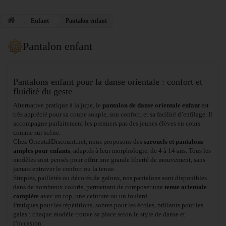
Enfant
Pantalon enfant
Pantalon enfant
Pantalons enfant pour la danse orientale : confort et
fluidité du geste
Alternative pratique à la jupe, le
pantalon de danse orientale enfant
est
très apprécié pour sa coupe souple, son confort, et sa facilité d’enfilage. Il
accompagne parfaitement les premiers pas des jeunes élèves en cours
comme sur scène.
Chez OrientalDiscount.net, nous proposons des
sarouels et pantalons
amples pour enfants
, adaptés à leur morphologie, de 4 à 14 ans. Tous les
modèles sont pensés pour offrir une grande liberté de mouvement, sans
jamais entraver le confort ou la tenue.
Simples, pailletés ou décorés de galons, nos pantalons sont disponibles
dans de nombreux coloris, permettant de composer une
tenue orientale
complète
avec un top, une ceinture ou un foulard.
Pratiques pour les répétitions, sobres pour les écoles, brillants pour les
galas : chaque modèle trouve sa place selon le style de danse et
l’occasion.