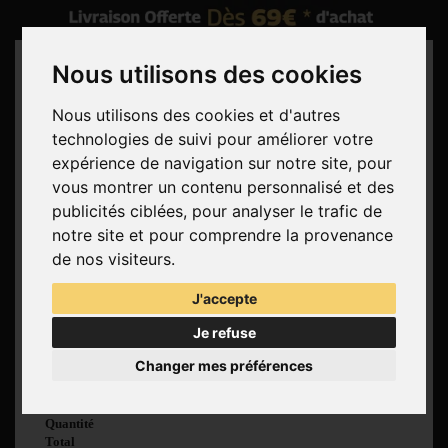
Nous utilisons des cookies
Nous utilisons des cookies et d'autres
technologies de suivi pour améliorer votre
Rechercher
expérience de navigation sur notre site, pour
vous montrer un contenu personnalisé et des
Panier
(vide)
publicités ciblées, pour analyser le trafic de
Aucun produit
notre site et pour comprendre la provenance
Livraison gratuite !
Livraison
de nos visiteurs.
0,00 €
Total
J'accepte
Commander
Je refuse
Voir mon panier
Changer mes préférences
Produit ajouté au
panier avec succès
Quantité
Total