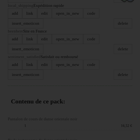
local_shipping
Expédition rapide
add
link
edit
open_in_new
code
insert_emoticon
delete
beenhere
Site en France
add
link
edit
open_in_new
code
insert_emoticon
delete
sentiment_satisfied
Satisfait ou remboursé
add
link
edit
open_in_new
code
insert_emoticon
delete
Contenu de ce pack:
Pantalon de cours de danse orientale noir
Quantité :
1
Prix du produit :
16,52 €