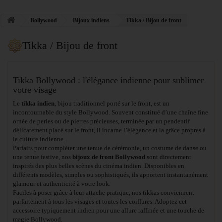
Bollywood
Bijoux indiens
Tikka / Bijou de front
Tikka / Bijou de front
Tikka Bollywood : l'élégance indienne pour sublimer
votre visage
Le
tikka indien
, bijou traditionnel porté sur le front, est un
incontournable du style Bollywood. Souvent constitué d’une chaîne fine
ornée de perles ou de pierres précieuses, terminée par un pendentif
délicatement placé sur le front, il incarne l’élégance et la grâce propres à
la culture indienne.
Parfaits pour compléter une tenue de cérémonie, un costume de danse ou
une tenue festive, nos
bijoux de front Bollywood
sont directement
inspirés des plus belles scènes du cinéma indien. Disponibles en
différents modèles, simples ou sophistiqués, ils apportent instantanément
glamour et authenticité à votre look.
Faciles à poser grâce à leur attache pratique, nos tikkas conviennent
parfaitement à tous les visages et toutes les coiffures. Adoptez cet
accessoire typiquement indien pour une allure raffinée et une touche de
magie Bollywood.