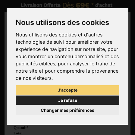
Nous utilisons des cookies
Nous utilisons des cookies et d'autres
technologies de suivi pour améliorer votre
Rechercher
expérience de navigation sur notre site, pour
vous montrer un contenu personnalisé et des
Panier
(vide)
publicités ciblées, pour analyser le trafic de
Aucun produit
notre site et pour comprendre la provenance
Livraison gratuite !
Livraison
de nos visiteurs.
0,00 €
Total
J'accepte
Commander
Je refuse
Voir mon panier
Changer mes préférences
Produit ajouté au
panier avec succès
Quantité
Total