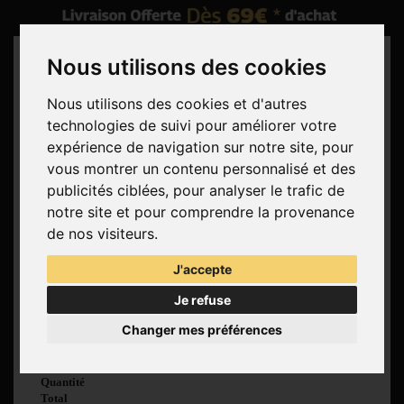
Nous utilisons des cookies
Nous utilisons des cookies et d'autres
technologies de suivi pour améliorer votre
Rechercher
expérience de navigation sur notre site, pour
vous montrer un contenu personnalisé et des
Panier
(vide)
publicités ciblées, pour analyser le trafic de
Aucun produit
notre site et pour comprendre la provenance
Livraison gratuite !
Livraison
de nos visiteurs.
0,00 €
Total
J'accepte
Commander
Je refuse
Voir mon panier
Changer mes préférences
Produit ajouté au
panier avec succès
Quantité
Total