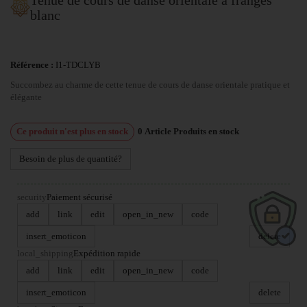
blanc
Référence :
I1-TDCLYB
Succombez au charme de cette tenue de cours de danse orientale pratique et
élégante
Ce produit n'est plus en stock
0
Article
Produits en stock
Besoin de plus de quantité?
security
Paiement sécurisé
add
link
edit
open_in_new
code
insert_emoticon
delete
local_shipping
Expédition rapide
add
link
edit
open_in_new
code
insert_emoticon
delete