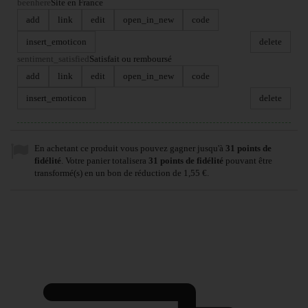
beenhere
Site en France
add
link
edit
open_in_new
code
insert_emoticon
delete
sentiment_satisfied
Satisfait ou remboursé
add
link
edit
open_in_new
code
insert_emoticon
delete
En achetant ce produit vous pouvez gagner jusqu'à
31
points de
fidélité
. Votre panier totalisera
31
points de fidélité
pouvant être
transformé(s) en un bon de réduction de
1,55 €
.