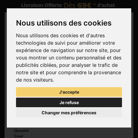
Nous utilisons des cookies
Nous utilisons des cookies et d'autres
technologies de suivi pour améliorer votre
Rechercher
expérience de navigation sur notre site, pour
vous montrer un contenu personnalisé et des
Panier
(vide)
publicités ciblées, pour analyser le trafic de
Aucun produit
notre site et pour comprendre la provenance
Livraison gratuite !
Livraison
de nos visiteurs.
0,00 €
Total
J'accepte
Commander
Je refuse
Voir mon panier
Changer mes préférences
Produit ajouté au
panier avec succès
Quantité
Total