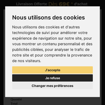
Nous utilisons des cookies
Nous utilisons des cookies et d'autres
technologies de suivi pour améliorer votre
Rechercher
expérience de navigation sur notre site, pour
vous montrer un contenu personnalisé et des
Panier
(vide)
publicités ciblées, pour analyser le trafic de
Aucun produit
notre site et pour comprendre la provenance
Livraison gratuite !
Livraison
de nos visiteurs.
0,00 €
Total
J'accepte
Commander
Je refuse
Voir mon panier
Changer mes préférences
Produit ajouté au
panier avec succès
Quantité
Total