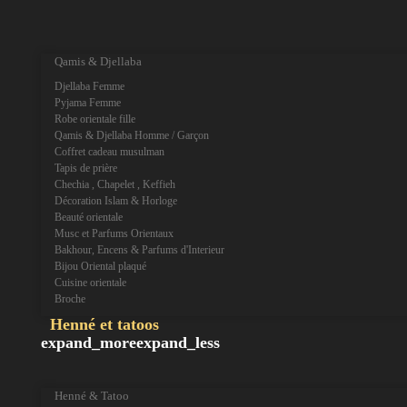
expand_more
expand_less
Qamis & Djellaba
Djellaba Femme
Pyjama Femme
Robe orientale fille
Qamis & Djellaba Homme / Garçon
Coffret cadeau musulman
Tapis de prière
Chechia , Chapelet , Keffieh
Décoration Islam & Horloge
Beauté orientale
Musc et Parfums Orientaux
Bakhour, Encens & Parfums d'Interieur
Bijou Oriental plaqué
Cuisine orientale
Broche
Henné et tatoos
expand_more
expand_less
Henné & Tatoo