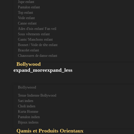
Jupe enfant
Pantalon enfant
Top enfant
Voile enfant
Canne enfant
Ailes d'isis enfant/ Fan veil
Sous vêtements enfant
Gants/ Manchons enfant
Bonnet / Voile de tête enfant
Bracelet enfant
Chaussures de danse enfant
Bollywood
expand_more
expand_less
Bollywood
Tenue Indienne Bollywood
Sari indien
Choli indien
Kurta Homme
Pantalon indien
Bijoux indiens
Qamis et Produits Orientaux