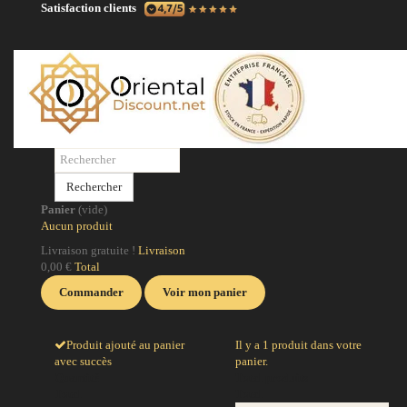
Satisfaction clients
N
No
po
Rechercher
po
Panier
(vide)
ci
Aucun produit
la
Livraison gratuite !
Livraison
0,00 €
Total
J
Commander
Voir mon panier
Produit ajouté au panier
Il y a 1 produit dans votre
avec succès
panier.
Quantité
Total produits
Total
Total