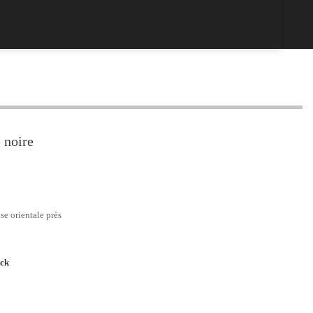
 noire
se orientale près
ock