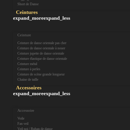
Short de Danse
Ceintures
expand_more
expand_less
Ceinture
Ceinture de danse orientale pas cher
Ceinture de danse orientale à nouer
Ceinture jupette de danse orientale
Ceinture élastique de danse orientale
Ceinture métal
Ceinture à perles
Ceinture de scène grande longueur
Chaine de taille
Accessoires
expand_more
expand_less
Accessoire
Voile
Fan veil
Veil poi / Ruban de danse