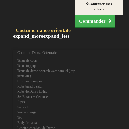
Continuer mes
achats
Commander
Costume danse orientale
expand_more
expand_less
Costume Danse Orientale
Tenue de cours
Tenue top jupe
Tenue de danse orientale avec sarouel ( top +
pantalon )
Costume semi pro
Robe baladi / saidi
Robe de Danse Latine
Set Bustier + Ceinture
Jupes
Sarouel
Soutien gorge
Top
Body de danse
Legging et collant de Danse