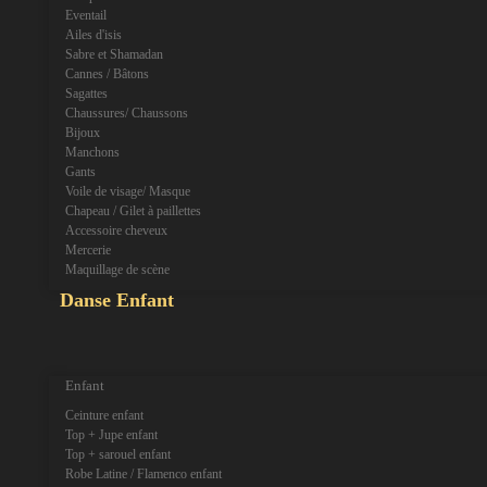
Eventail
Ailes d'isis
Sabre et Shamadan
Cannes / Bâtons
Sagattes
Chaussures/ Chaussons
Bijoux
Manchons
Gants
Voile de visage/ Masque
Chapeau / Gilet à paillettes
Accessoire cheveux
Mercerie
Maquillage de scène
Danse Enfant
expand_more
expand_less
Enfant
Ceinture enfant
Top + Jupe enfant
Top + sarouel enfant
Robe Latine / Flamenco enfant