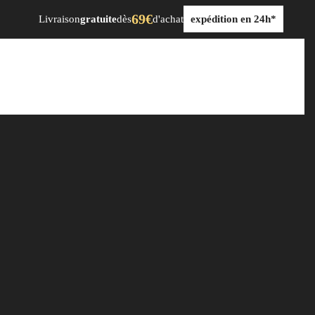
69€
Livraison
gratuite
dès
d'achat
expédition en 24h*
dre