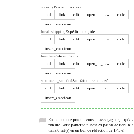
security
Paiement sécurisé
add
link
edit
open_in_new
code
insert_emoticon
local_shipping
Expédition rapide
add
link
edit
open_in_new
code
insert_emoticon
beenhere
Site en France
add
link
edit
open_in_new
code
insert_emoticon
sentiment_satisfied
Satisfait ou remboursé
add
link
edit
open_in_new
code
insert_emoticon
En achetant ce produit vous pouvez gagner jusqu'à
2
fidélité
. Votre panier totalisera
29
points de fidélité
p
transformé(s) en un bon de réduction de
1,45 €
.