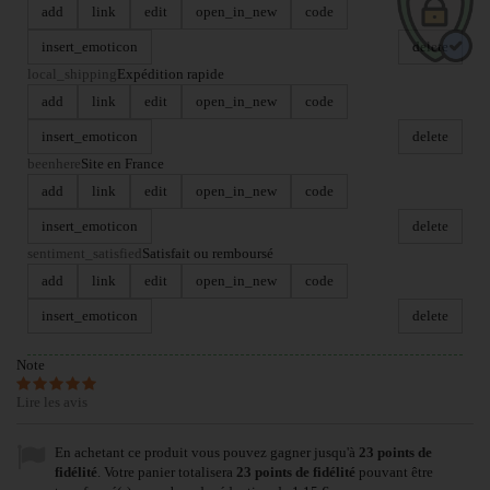
add
link
edit
open_in_new
code
insert_emoticon
delete
local_shipping
Expédition rapide
add
link
edit
open_in_new
code
insert_emoticon
delete
beenhere
Site en France
add
link
edit
open_in_new
code
insert_emoticon
delete
sentiment_satisfied
Satisfait ou remboursé
add
link
edit
open_in_new
code
insert_emoticon
delete
Note
Lire les avis
En achetant ce produit vous pouvez gagner jusqu'à
23
points de
fidélité
. Votre panier totalisera
23
points de fidélité
pouvant être