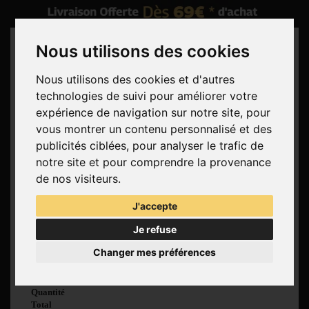
Nous utilisons des cookies
Nous utilisons des cookies et d'autres
technologies de suivi pour améliorer votre
Rechercher
expérience de navigation sur notre site, pour
vous montrer un contenu personnalisé et des
Panier
(vide)
publicités ciblées, pour analyser le trafic de
Aucun produit
notre site et pour comprendre la provenance
Livraison gratuite !
Livraison
de nos visiteurs.
0,00 €
Total
J'accepte
Commander
Je refuse
Voir mon panier
Changer mes préférences
Produit ajouté au
panier avec succès
Quantité
Total