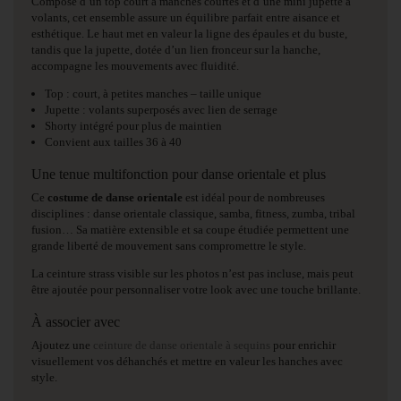
Composé d’un top court à manches courtes et d’une mini jupette à
volants, cet ensemble assure un équilibre parfait entre aisance et
esthétique. Le haut met en valeur la ligne des épaules et du buste,
tandis que la jupette, dotée d’un lien fronceur sur la hanche,
accompagne les mouvements avec fluidité.
Top : court, à petites manches – taille unique
Jupette : volants superposés avec lien de serrage
Shorty intégré pour plus de maintien
Convient aux tailles 36 à 40
Une tenue multifonction pour danse orientale et plus
Ce
costume de danse orientale
est idéal pour de nombreuses
disciplines : danse orientale classique, samba, fitness, zumba, tribal
fusion… Sa matière extensible et sa coupe étudiée permettent une
grande liberté de mouvement sans compromettre le style.
La ceinture strass visible sur les photos n’est pas incluse, mais peut
être ajoutée pour personnaliser votre look avec une touche brillante.
À associer avec
Ajoutez une
ceinture de danse orientale à sequins
pour enrichir
visuellement vos déhanchés et mettre en valeur les hanches avec
style.