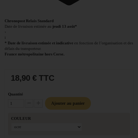
Chronopost Relais Standard
Date de livraison estimée au
jeudi 13 août*
›
i
* Date de livraison estimée et indicative
en fonction de l’organisation et des
délais du transporteur.
France métropolitaine hors Corse.
18,90 €
TTC
Quantité
Ajouter au panier
Diminuer la quantité
Augmenter la quantité
COULEUR