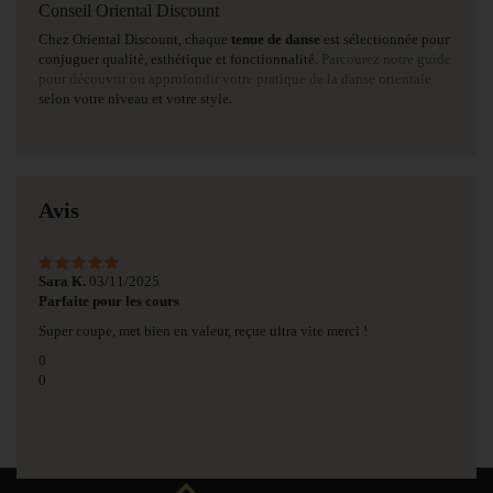
Conseil Oriental Discount
Chez Oriental Discount, chaque
tenue de danse
est sélectionnée pour
conjuguer qualité, esthétique et fonctionnalité.
Parcourez notre guide
pour découvrir ou approfondir votre pratique de la danse orientale
selon votre niveau et votre style.
Avis
Sara K.
03/11/2025
Parfaite pour les cours
Super coupe, met bien en valeur, reçue ultra vite merci !
0
0