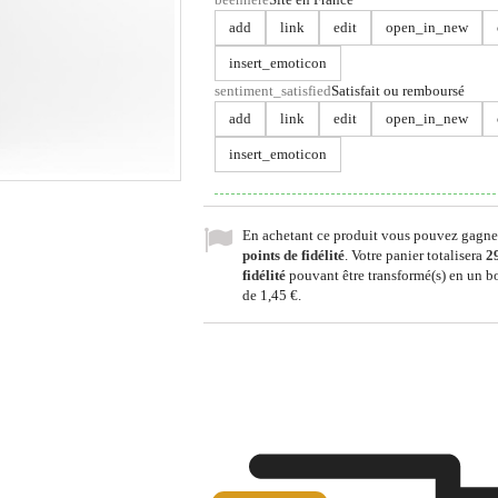
add
link
edit
open_in_new
insert_emoticon
sentiment_satisfied
Satisfait ou remboursé
add
link
edit
open_in_new
insert_emoticon
En achetant ce produit vous pouvez gagne
points de fidélité
. Votre panier totalisera
2
fidélité
pouvant être transformé(s) en un b
de
1,45 €
.