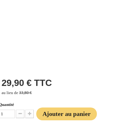
29,90 €
TTC
au lieu de
33,80 €
Quantité
Ajouter au panier
Diminuer la quantité
Augmenter la quantité