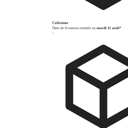
Colissimo
Date de livraison estimée au
mardi 11 août*
›