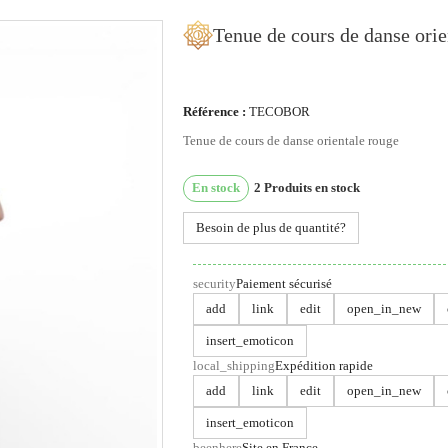
Tenue de cours de danse orie
Référence :
TECOBOR
ous utilisons des cookies
Tenue de cours de danse orientale rouge
us utilisons des cookies et d'autres technologies de suivi
En stock
2
Produits en stock
ur améliorer votre expérience de navigation sur notre site,
ur vous montrer un contenu personnalisé et des publicités
Besoin de plus de quantité?
blées, pour analyser le trafic de notre site et pour compren
 provenance de nos visiteurs.
security
Paiement sécurisé
'accepte
Je refuse
Changer mes préférences
add
link
edit
open_in_new
insert_emoticon
local_shipping
Expédition rapide
add
link
edit
open_in_new
insert_emoticon
beenhere
Site en France