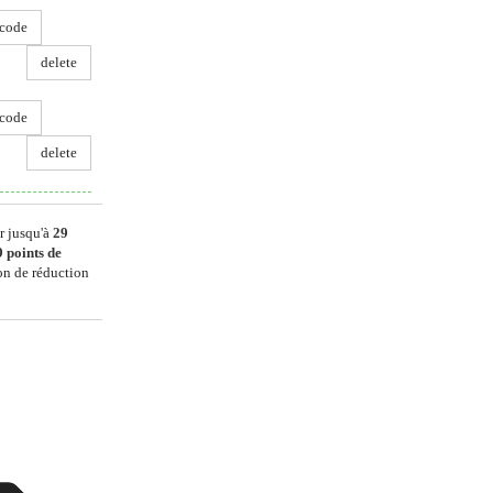
code
delete
code
delete
r jusqu'à
29
9
points de
on de réduction