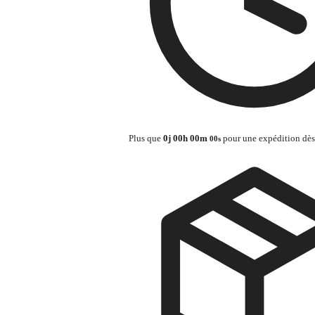
Plus que
0
j
00
h
00
m
pour une expédition dè
00
s