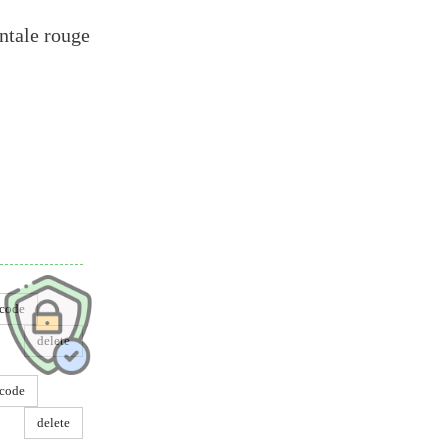
ntale rouge
dre
code
delete
code
delete