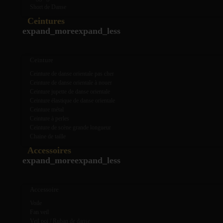
Short de Danse
Ceintures
expand_more
expand_less
Ceinture
Ceinture de danse orientale pas cher
Ceinture de danse orientale à nouer
Ceinture jupette de danse orientale
Ceinture élastique de danse orientale
Ceinture métal
Ceinture à perles
Ceinture de scène grande longueur
Chaine de taille
Accessoires
expand_more
expand_less
Accessoire
Voile
Fan veil
Veil poi / Ruban de danse