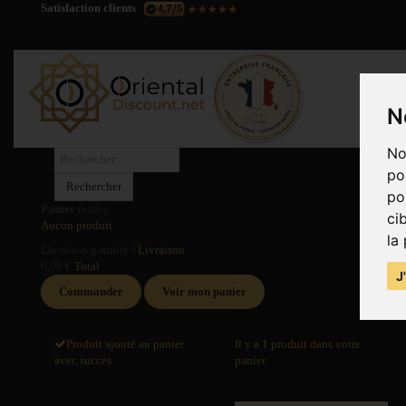
Satisfaction clients
N
No
po
Rechercher
po
Panier
(vide)
ci
Aucun produit
la
Livraison gratuite !
Livraison
0,00 €
Total
J
Commander
Voir mon panier
Produit ajouté au panier
Il y a 1 produit dans votre
avec succès
panier.
Quantité
Total produits
Total
Total