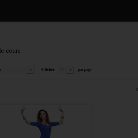
de cours
Afficher
par page
r
30