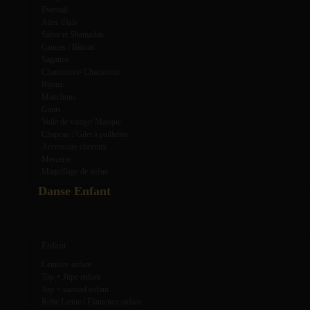
Eventail
Ailes d'isis
Sabre et Shamadan
Cannes / Bâtons
Sagattes
Chaussures/ Chaussons
Bijoux
Manchons
Gants
Voile de visage/ Masque
Chapeau / Gilet à paillettes
Accessoire cheveux
Mercerie
Maquillage de scène
Danse Enfant
expand_more
expand_less
Enfant
Ceinture enfant
Top + Jupe enfant
Top + sarouel enfant
Robe Latine / Flamenco enfant