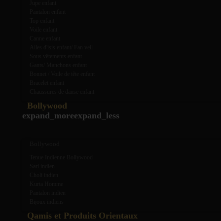
Jupe enfant
Pantalon enfant
Top enfant
Voile enfant
Canne enfant
Ailes d'isis enfant/ Fan veil
Sous vêtements enfant
Gants/ Manchons enfant
Bonnet / Voile de tête enfant
Bracelet enfant
Chaussures de danse enfant
Bollywood
expand_more
expand_less
Bollywood
Tenue Indienne Bollywood
Sari indien
Choli indien
Kurta Homme
Pantalon indien
Bijoux indiens
Qamis et Produits Orientaux