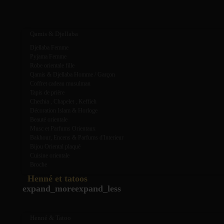
expand_more
expand_less
Qamis & Djellaba
Djellaba Femme
Pyjama Femme
Robe orientale fille
Qamis & Djellaba Homme / Garçon
Coffret cadeau musulman
Tapis de prière
Chechia , Chapelet , Keffieh
Décoration Islam & Horloge
Beauté orientale
Musc et Parfums Orientaux
Bakhour, Encens & Parfums d'Interieur
Bijou Oriental plaqué
Cuisine orientale
Broche
Henné et tatoos
expand_more
expand_less
Henné & Tatoo