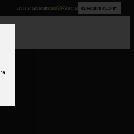
69€
Livraison
gratuite
dès
d'achat
expédition en 24h*
dre