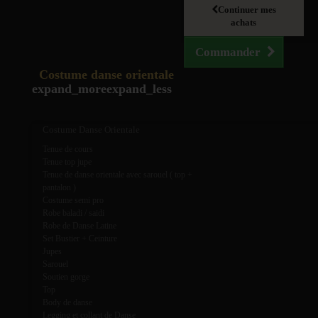
Continuer mes
achats
Commander
Costume danse orientale
expand_more
expand_less
Costume Danse Orientale
Tenue de cours
Tenue top jupe
Tenue de danse orientale avec sarouel ( top +
pantalon )
Costume semi pro
Robe baladi / saidi
Robe de Danse Latine
Set Bustier + Ceinture
Jupes
Sarouel
Soutien gorge
Top
Body de danse
Legging et collant de Danse