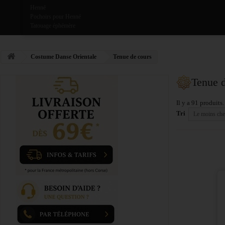
Henné
Pochoirs pour Henné
Tatouage éphémère
Costume Danse Orientale
Tenue de cours
Tenue 
Il y a 91 produits.
Tri
Le moins che