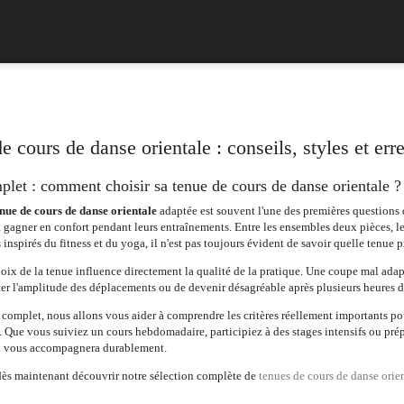
e cours de danse orientale : conseils, styles et erre
let : comment choisir sa tenue de cours de danse orientale ?
enue de cours de danse orientale
adaptée est souvent l'une des premières questions 
 gagner en confort pendant leurs entraînements. Entre les ensembles deux pièces, les 
inspirés du fitness et du yoga, il n'est pas toujours évident de savoir quelle tenue pr
hoix de la tenue influence directement la qualité de la pratique. Une coupe mal ada
ter l'amplitude des déplacements ou de devenir désagréable après plusieurs heures d
complet, nous allons vous aider à comprendre les critères réellement importants po
. Que vous suiviez un cours hebdomadaire, participiez à des stages intensifs ou p
i vous accompagnera durablement.
ès maintenant découvrir notre sélection complète de
tenues de cours de danse orie