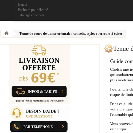
Henné
Pochoirs pour Henné
Tatouage éphémère
Tenue de cours de danse orientale : conseils, styles et erreurs à éviter
Tenue d
Guide comp
Choisir une
t
qui souhaitent
plus modernes 
Pourtant, le c
risque de limi
Dans ce guide 
votre pratique
l'ensemble qu
Vous pouvez d
esthétique.