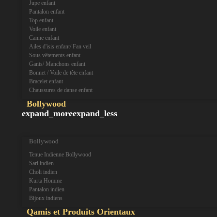
Jupe enfant
Pantalon enfant
Top enfant
Voile enfant
Canne enfant
Ailes d'isis enfant/ Fan veil
Sous vêtements enfant
Gants/ Manchons enfant
Bonnet / Voile de tête enfant
Bracelet enfant
Chaussures de danse enfant
Bollywood
expand_more
expand_less
Bollywood
Tenue Indienne Bollywood
Sari indien
Choli indien
Kurta Homme
Pantalon indien
Bijoux indiens
Qamis et Produits Orientaux