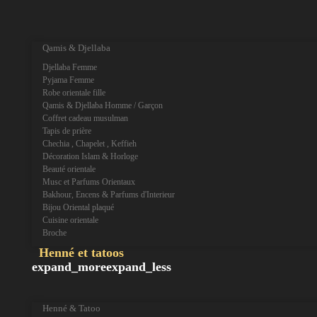
expand_more
expand_less
Qamis & Djellaba
Djellaba Femme
Pyjama Femme
Robe orientale fille
Qamis & Djellaba Homme / Garçon
Coffret cadeau musulman
Tapis de prière
Chechia , Chapelet , Keffieh
Décoration Islam & Horloge
Beauté orientale
Musc et Parfums Orientaux
Bakhour, Encens & Parfums d'Interieur
Bijou Oriental plaqué
Cuisine orientale
Broche
Henné et tatoos
expand_more
expand_less
Henné & Tatoo