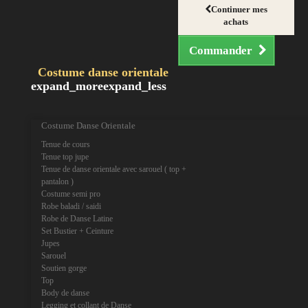
Continuer mes
achats
Commander
Costume danse orientale
expand_more
expand_less
Costume Danse Orientale
Tenue de cours
Tenue top jupe
Tenue de danse orientale avec sarouel ( top +
pantalon )
Costume semi pro
Robe baladi / saidi
Robe de Danse Latine
Set Bustier + Ceinture
Jupes
Sarouel
Soutien gorge
Top
Body de danse
Legging et collant de Danse