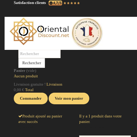
Satisfaction clients
N
No
po
Rechercher
po
Panier
(vide)
ci
Aucun produit
la
Livraison gratuite !
Livraison
0,00 €
Total
J
Commander
Voir mon panier
Produit ajouté au panier
Il y a 1 produit dans votre
avec succès
panier.
Quantité
Total produits
Total
Total