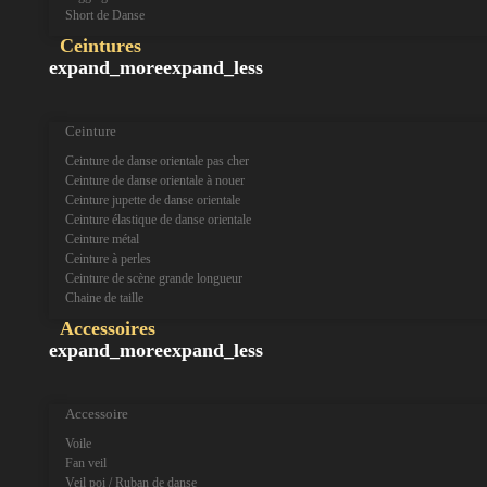
Short de Danse
Ceintures
expand_more
expand_less
Ceinture
Ceinture de danse orientale pas cher
Ceinture de danse orientale à nouer
Ceinture jupette de danse orientale
Ceinture élastique de danse orientale
Ceinture métal
Ceinture à perles
Ceinture de scène grande longueur
Chaine de taille
Accessoires
expand_more
expand_less
Accessoire
Voile
Fan veil
Veil poi / Ruban de danse