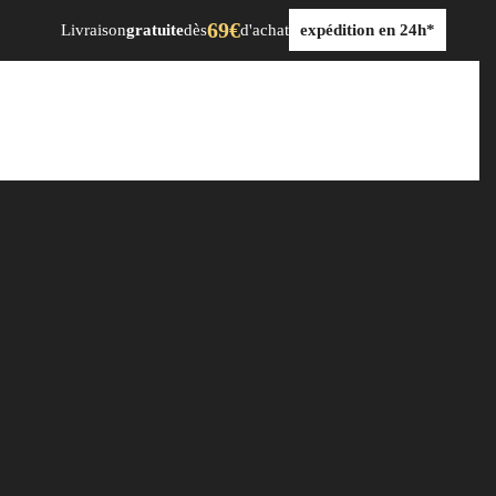
69€
Livraison
gratuite
dès
d'achat
expédition en 24h*
dre