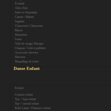
Eventail
Ailes d'isis
Sabre et Shamadan
Cannes / Bâtons
Sagattes
Chaussures/ Chaussons
Bijoux
Manchons
Gants
Voile de visage/ Masque
Chapeau / Gilet à paillettes
Accessoire cheveux
Mercerie
Maquillage de scène
Danse Enfant
expand_more
expand_less
Enfant
Ceinture enfant
Top + Jupe enfant
Top + sarouel enfant
Robe Latine / Flamenco enfant