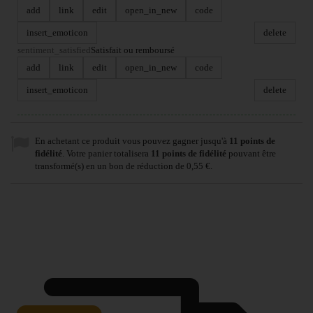
add
link
edit
open_in_new
code
insert_emoticon
delete
sentiment_satisfied
Satisfait ou remboursé
add
link
edit
open_in_new
code
insert_emoticon
delete
En achetant ce produit vous pouvez gagner jusqu'à
11
points de
fidélité
. Votre panier totalisera
11
points de fidélité
pouvant être
transformé(s) en un bon de réduction de
0,55 €
.