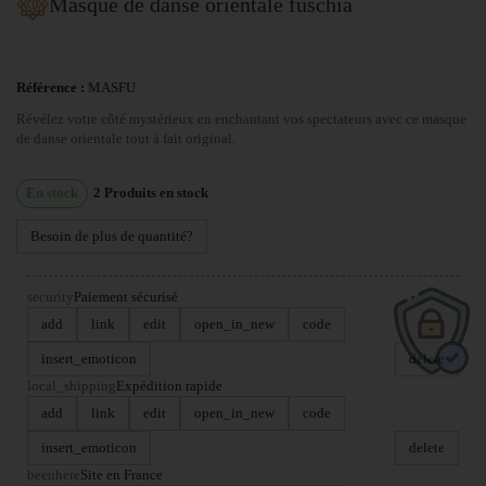
Masque de danse orientale fuschia
Référence :
MASFU
Révélez votre côté mystérieux en enchantant vos spectateurs avec ce masque
de danse orientale tout à fait original.
En stock
2
Produits en stock
Besoin de plus de quantité?
security
Paiement sécurisé
add
link
edit
open_in_new
code
insert_emoticon
delete
local_shipping
Expédition rapide
add
link
edit
open_in_new
code
insert_emoticon
delete
beenhere
Site en France