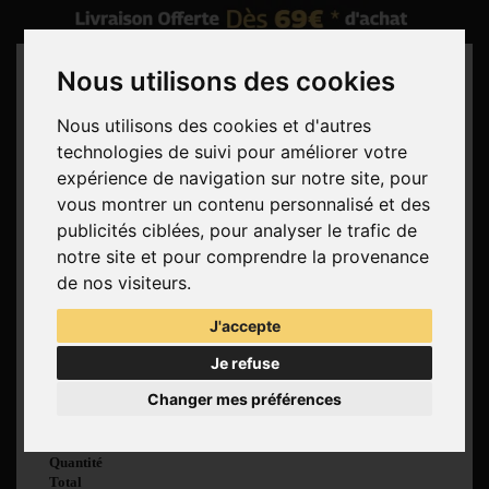
Nous utilisons des cookies
Nous utilisons des cookies et d'autres
technologies de suivi pour améliorer votre
Rechercher
expérience de navigation sur notre site, pour
vous montrer un contenu personnalisé et des
Panier
(vide)
publicités ciblées, pour analyser le trafic de
Aucun produit
notre site et pour comprendre la provenance
Livraison gratuite !
Livraison
de nos visiteurs.
0,00 €
Total
J'accepte
Commander
Je refuse
Voir mon panier
Changer mes préférences
Produit ajouté au
panier avec succès
Quantité
Total