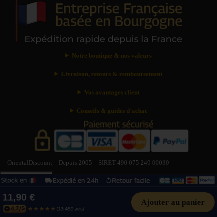
Notre boutique & nos valeurs
Livraison, retours & remboursement
Vos avantages client
Conseils & guides d’achat
OrientalDiscount – Depuis 2005 – SIRET 490 075 249 00030
Besoin d’aide ?
?
Besoin d’aide ?
×
11,90 €
Livraison : délais & tarifs
Suivre ma commande
Paiement sécurisé
Ajouter au panier
Retour & remboursement
Problème avec un article
Contacter le service client