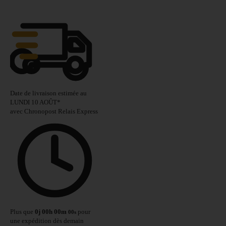
Date de livraison estimée au
LUNDI 10 AOÛT
*
avec Chronopost Relais Express
Plus que
0
j
00
h
00
m
pour
00
s
une expédition dès demain