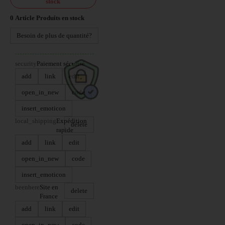
stock
0
Article
Produits en stock
Besoin de plus de quantité?
security
Paiement sécurisé
add
link
edit
open_in_new
code
insert_emoticon
local_shipping
Expédition
delete
rapide
add
link
edit
open_in_new
code
insert_emoticon
beenhere
Site en
delete
France
add
link
edit
open_in_new
code