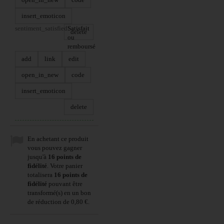
insert_emoticon
sentiment_satisfied
Satisfait
delete
ou
remboursé
add
link
edit
open_in_new
code
insert_emoticon
delete
En achetant ce produit
vous pouvez gagner
jusqu'à
16
points de
fidélité
. Votre panier
totalisera
16
points de
fidélité
pouvant être
transformé(s) en un bon
de réduction de
0,80 €
.