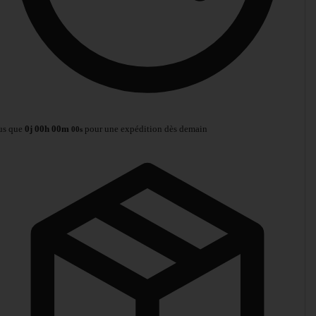
us que
0
j
00
h
00
m
pour une expédition dès demain
00
s