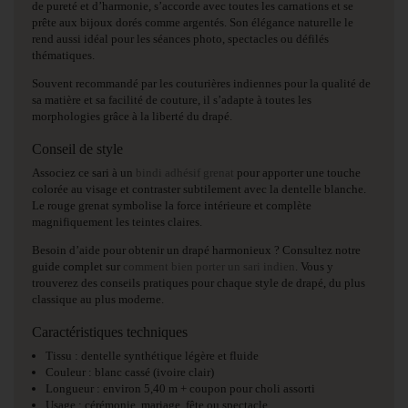
de pureté et d’harmonie, s’accorde avec toutes les carnations et se
prête aux bijoux dorés comme argentés. Son élégance naturelle le
rend aussi idéal pour les séances photo, spectacles ou défilés
thématiques.
Souvent recommandé par les couturières indiennes pour la qualité de
sa matière et sa facilité de couture, il s’adapte à toutes les
morphologies grâce à la liberté du drapé.
Conseil de style
Associez ce sari à un
bindi adhésif grenat
pour apporter une touche
colorée au visage et contraster subtilement avec la dentelle blanche.
Le rouge grenat symbolise la force intérieure et complète
magnifiquement les teintes claires.
Besoin d’aide pour obtenir un drapé harmonieux ? Consultez notre
guide complet sur
comment bien porter un sari indien
. Vous y
trouverez des conseils pratiques pour chaque style de drapé, du plus
classique au plus moderne.
Caractéristiques techniques
Tissu : dentelle synthétique légère et fluide
Couleur : blanc cassé (ivoire clair)
Longueur : environ 5,40 m + coupon pour choli assorti
Usage : cérémonie, mariage, fête ou spectacle