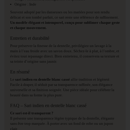
Origine : Inde
Souvent adopté par les danseuses ou les mariées pour son rendu
délicat et son tombé parfait, ce sari reste une référence de raffinement.
Un modèle élégant et intemporel, conçu pour sublimer chaque geste
et chaque mouvement.
Entretien et durabilité
Pour préserver la finesse de la dentelle, privilégiez un lavage à la
main à l’eau froide avec un savon doux. Séchez-le à plat, à l’ombre, et
évitez tout repassage direct. Bien entretenu, il conservera sa texture et
sa teinte d’origine sans jaunir.
En résumé
Le
sari indien en dentelle blanc cassé
allie tradition et légèreté.
Facile à draper, il séduit par sa transparence raffinée, son élégance
universelle et sa finition soignée. Une pièce idéale pour célébrer la
beauté dans sa forme la plus pure.
FAQ – Sari indien en dentelle blanc cassé
Ce sari est-il transparent ?
Il présente une transparence légère typique de la dentelle, élégante
sans être trop marquée. À porter avec un fond de robe ou un jupon
clair.