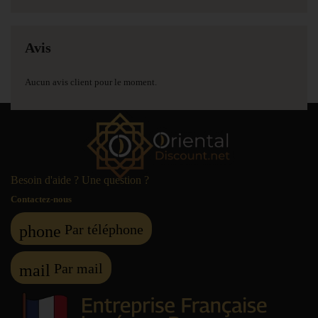
Avis
Aucun avis client pour le moment.
Besoin d'aide ? Une question ?
Contactez-nous
Par téléphone
phone
Par mail
mail