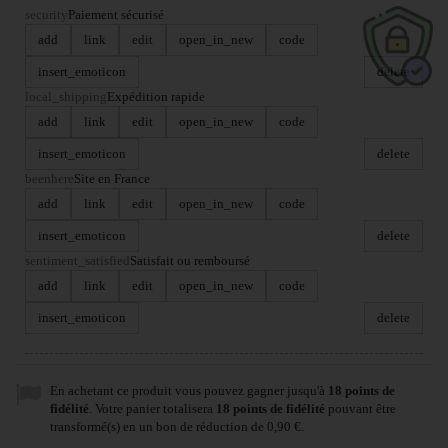
security
Paiement sécurisé
add
link
edit
open_in_new
code
insert_emoticon
delete
local_shipping
Expédition rapide
add
link
edit
open_in_new
code
insert_emoticon
delete
beenhere
Site en France
add
link
edit
open_in_new
code
insert_emoticon
delete
sentiment_satisfied
Satisfait ou remboursé
add
link
edit
open_in_new
code
insert_emoticon
delete
En achetant ce produit vous pouvez gagner jusqu'à
18
points de
fidélité
. Votre panier totalisera
18
points de fidélité
pouvant être
transformé(s) en un bon de réduction de
0,90 €
.