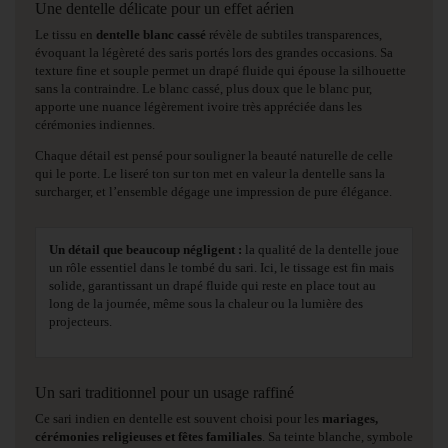
Une dentelle délicate pour un effet aérien
Le tissu en
dentelle blanc cassé
révèle de subtiles transparences,
évoquant la légèreté des saris portés lors des grandes occasions. Sa
texture fine et souple permet un drapé fluide qui épouse la silhouette
sans la contraindre. Le blanc cassé, plus doux que le blanc pur,
apporte une nuance légèrement ivoire très appréciée dans les
cérémonies indiennes.
Chaque détail est pensé pour souligner la beauté naturelle de celle
qui le porte. Le liseré ton sur ton met en valeur la dentelle sans la
surcharger, et l’ensemble dégage une impression de pure élégance.
Un détail que beaucoup négligent :
la qualité de la dentelle joue
un rôle essentiel dans le tombé du sari. Ici, le tissage est fin mais
solide, garantissant un drapé fluide qui reste en place tout au
long de la journée, même sous la chaleur ou la lumière des
projecteurs.
Un sari traditionnel pour un usage raffiné
Ce sari indien en dentelle est souvent choisi pour les
mariages,
cérémonies religieuses et fêtes familiales
. Sa teinte blanche, symbole