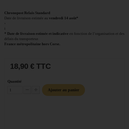
Chronopost Relais Standard
Date de livraison estimée au
vendredi 14 août*
›
i
* Date de livraison estimée et indicative
en fonction de l’organisation et des
délais du transporteur.
France métropolitaine hors Corse.
18,90 €
TTC
Quantité
Ajouter au panier
Diminuer la quantité
Augmenter la quantité