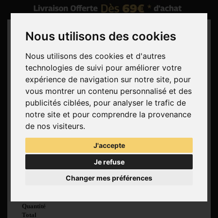
Nous utilisons des cookies
Nous utilisons des cookies et d'autres
technologies de suivi pour améliorer votre
Rechercher
expérience de navigation sur notre site, pour
vous montrer un contenu personnalisé et des
Panier
(vide)
publicités ciblées, pour analyser le trafic de
Aucun produit
notre site et pour comprendre la provenance
Livraison gratuite !
Livraison
de nos visiteurs.
0,00 €
Total
J'accepte
Commander
Je refuse
Voir mon panier
Changer mes préférences
Produit ajouté au
panier avec succès
Quantité
Total