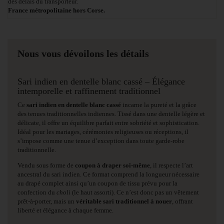
des délais du transporteur.
France métropolitaine hors Corse.
Nous vous dévoilons les détails
Sari indien en dentelle blanc cassé – Élégance
intemporelle et raffinement traditionnel
Ce
sari indien en dentelle blanc cassé
incarne la pureté et la grâce
des tenues traditionnelles indiennes. Tissé dans une dentelle légère et
délicate, il offre un équilibre parfait entre sobriété et sophistication.
Idéal pour les mariages, cérémonies religieuses ou réceptions, il
s’impose comme une tenue d’exception dans toute garde-robe
traditionnelle.
Vendu sous forme de
coupon à draper soi-même
, il respecte l’art
ancestral du sari indien. Ce format comprend la longueur nécessaire
au drapé complet ainsi qu’un coupon de tissu prévu pour la
confection du
choli
(le haut assorti). Ce n’est donc pas un vêtement
prêt-à-porter, mais un
véritable sari traditionnel à nouer
, offrant
liberté et élégance à chaque femme.