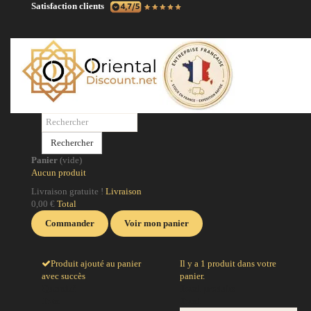
Satisfaction clients
N
No
po
Rechercher
po
Panier
(vide)
ci
Aucun produit
la
Livraison gratuite !
Livraison
0,00 €
Total
J
Commander
Voir mon panier
Produit ajouté au panier
Il y a 1 produit dans votre
avec succès
panier.
Quantité
Total produits
Total
Total