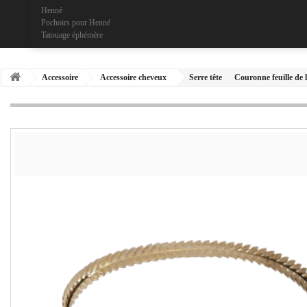
Henné
Pochoirs pour Henné
Tatouage éphémère
Accessoire
Accessoire cheveux
Serre tête
Couronne feuille de 