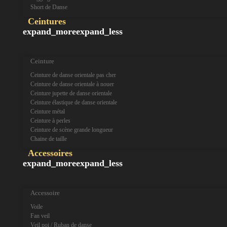
Short de Danse
Ceintures
expand_more
expand_less
Ceinture
Ceinture de danse orientale pas cher
Ceinture de danse orientale à nouer
Ceinture jupette de danse orientale
Ceinture élastique de danse orientale
Ceinture métal
Ceinture à perles
Ceinture de scène grande longueur
Chaine de taille
Accessoires
expand_more
expand_less
Accessoire
Voile
Fan veil
Veil poi / Ruban de danse