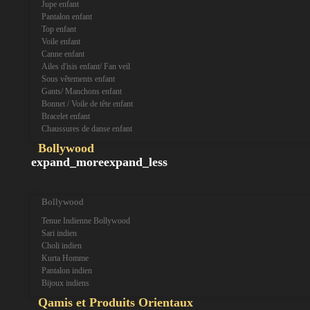
Jupe enfant
Pantalon enfant
Top enfant
Voile enfant
Canne enfant
Ailes d'isis enfant/ Fan veil
Sous vêtements enfant
Gants/ Manchons enfant
Bonnet / Voile de tête enfant
Bracelet enfant
Chaussures de danse enfant
Bollywood
expand_more
expand_less
Bollywood
Tenue Indienne Bollywood
Sari indien
Choli indien
Kurta Homme
Pantalon indien
Bijoux indiens
Qamis et Produits Orientaux