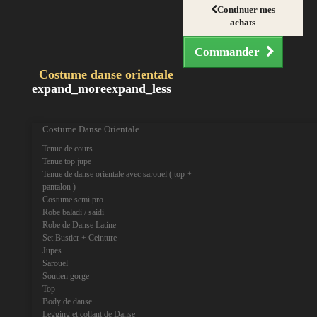
Continuer mes
achats
Commander
Costume danse orientale
expand_more
expand_less
Costume Danse Orientale
Tenue de cours
Tenue top jupe
Tenue de danse orientale avec sarouel ( top +
pantalon )
Costume semi pro
Robe baladi / saidi
Robe de Danse Latine
Set Bustier + Ceinture
Jupes
Sarouel
Soutien gorge
Top
Body de danse
Legging et collant de Danse