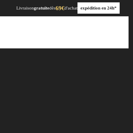
69€
Livraison
gratuite
dès
d'achat
expédition en 24h*
dre