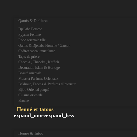
expand_more
expand_less
Qamis & Djellaba
Djellaba Femme
Pyjama Femme
Robe orientale fille
Qamis & Djellaba Homme / Garçon
Coffret cadeau musulman
Tapis de prière
Chechia , Chapelet , Keffieh
Décoration Islam & Horloge
Beauté orientale
Musc et Parfums Orientaux
Bakhour, Encens & Parfums d'Interieur
Bijou Oriental plaqué
Cuisine orientale
Broche
Henné et tatoos
expand_more
expand_less
Henné & Tatoo