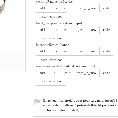
security
Paiement sécurisé
add
link
edit
open_in_new
code
insert_emoticon
local_shipping
Expédition rapide
add
link
edit
open_in_new
code
insert_emoticon
beenhere
Site en France
add
link
edit
open_in_new
code
insert_emoticon
sentiment_satisfied
Satisfait ou remboursé
add
link
edit
open_in_new
code
insert_emoticon
En achetant ce produit vous pouvez gagner jusqu'à
3
Votre panier totalisera
3
points de fidélité
pouvant êtr
un bon de réduction de
0,15 €
.