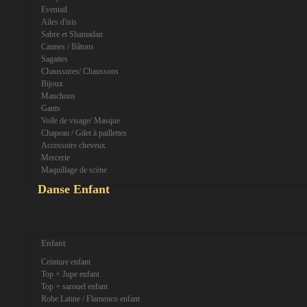
Eventail
Ailes d'isis
Sabre et Shamadan
Cannes / Bâtons
Sagattes
Chaussures/ Chaussons
Bijoux
Manchons
Gants
Voile de visage/ Masque
Chapeau / Gilet à paillettes
Accessoire cheveux
Mercerie
Maquillage de scène
Danse Enfant
expand_more
expand_less
Enfant
Ceinture enfant
Top + Jupe enfant
Top + sarouel enfant
Robe Latine / Flamenco enfant