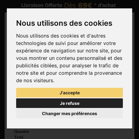
Nous utilisons des cookies
Nous utilisons des cookies et d'autres
technologies de suivi pour améliorer votre
Rechercher
expérience de navigation sur notre site, pour
vous montrer un contenu personnalisé et des
Panier
(vide)
publicités ciblées, pour analyser le trafic de
Aucun produit
notre site et pour comprendre la provenance
Livraison gratuite !
Livraison
de nos visiteurs.
0,00 €
Total
J'accepte
Commander
Je refuse
Voir mon panier
Changer mes préférences
Produit ajouté au
panier avec succès
Quantité
Total