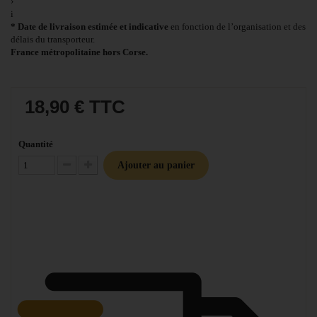
›
i
* Date de livraison estimée et indicative
en fonction de l’organisation et des
délais du transporteur.
France métropolitaine hors Corse.
18,90 €
TTC
Quantité
Ajouter au panier
Diminuer la quantité
Augmenter la quantité