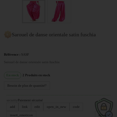
Sarouel de danse orientale satin fuschia
Référence :
SASF
Sarouel de danse orientale satin fuschia
En stock
2
Produits en stock
Besoin de plus de quantité?
security
Paiement sécurisé
add
link
edit
open_in_new
code
insert_emoticon
delete