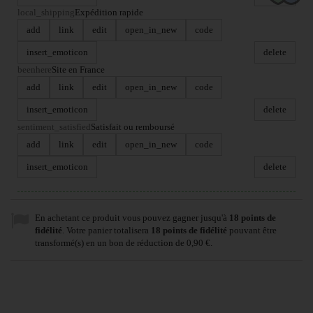
local_shipping
Expédition rapide
add
link
edit
open_in_new
code
insert_emoticon
delete
beenhere
Site en France
add
link
edit
open_in_new
code
insert_emoticon
delete
sentiment_satisfied
Satisfait ou remboursé
add
link
edit
open_in_new
code
insert_emoticon
delete
En achetant ce produit vous pouvez gagner jusqu'à
18
points de
fidélité
. Votre panier totalisera
18
points de fidélité
pouvant être
transformé(s) en un bon de réduction de
0,90 €
.