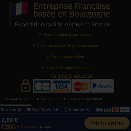
Notre boutique & nos valeurs
Livraison, retours & remboursement
Vos avantages client
Conseils & guides d’achat
OrientalDiscount – Depuis 2005 – SIRET 490 075 249 00030
Besoin d’aide ?
?
Besoin d’aide ?
×
2,90 €
Livraison : délais & tarifs
Suivre ma commande
Paiement sécurisé
Voir les options
Retour & remboursement
Problème avec un article
Contacter le service client