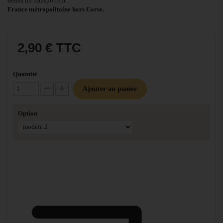
délais du transporteur.
France métropolitaine hors Corse.
2,90 €
TTC
Quantité
Ajouter au panier
Diminuer la quantité
Augmenter la quantité
Option