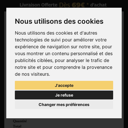
Nous utilisons des cookies
Nous utilisons des cookies et d'autres
technologies de suivi pour améliorer votre
Rechercher
expérience de navigation sur notre site, pour
vous montrer un contenu personnalisé et des
Panier
(vide)
publicités ciblées, pour analyser le trafic de
Aucun produit
notre site et pour comprendre la provenance
Livraison gratuite !
Livraison
de nos visiteurs.
0,00 €
Total
J'accepte
Commander
Je refuse
Voir mon panier
Changer mes préférences
Produit ajouté au
panier avec succès
Quantité
Total