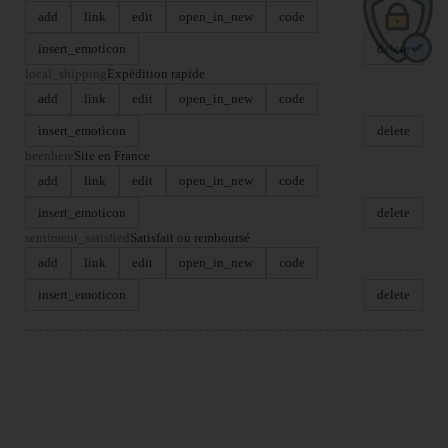
add
link
edit
open_in_new
code
insert_emoticon
delete
local_shipping
Expédition rapide
add
link
edit
open_in_new
code
insert_emoticon
delete
beenhere
Site en France
add
link
edit
open_in_new
code
insert_emoticon
delete
sentiment_satisfied
Satisfait ou remboursé
add
link
edit
open_in_new
code
insert_emoticon
delete