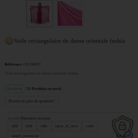
Voile rectangulaire de danse orientale fushia
Référence :
01190FU
Voile rectangulaire de danse orientale fushia
En stock
33
Produits en stock
Besoin de plus de quantité?
security
Paiement sécurisé
add
link
edit
open_in_new
code
insert_emoticon
delete