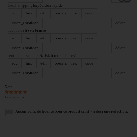
local_shipping
Expédition rapide
add
link
edit
open_in_new
code
insert_emoticon
delete
beenhere
Site en France
add
link
edit
open_in_new
code
insert_emoticon
delete
sentiment_satisfied
Satisfait ou remboursé
add
link
edit
open_in_new
code
insert_emoticon
delete
Note
Lire les avis
Aucun point de fidélité pour ce produit car il y a déjà une réduction.