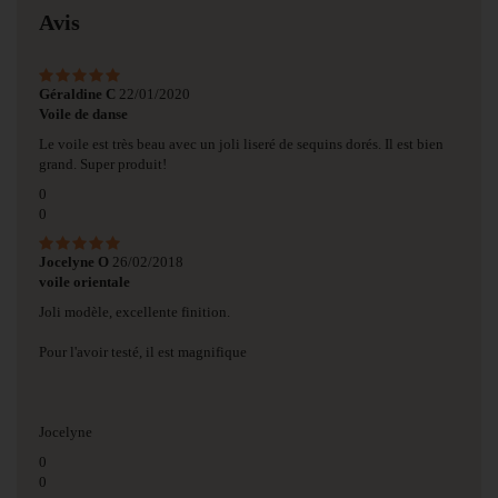
Avis
Géraldine C
22/01/2020
Voile de danse
Le voile est très beau avec un joli liseré de sequins dorés. Il est bien
grand. Super produit!
0
0
Jocelyne O
26/02/2018
voile orientale
Joli modèle, excellente finition.
Pour l'avoir testé, il est magnifique
Jocelyne
0
0