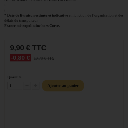
›
i
* Date de livraison estimée et indicative
en fonction de l’organisation et des
délais du transporteur.
France métropolitaine hors Corse.
9,90 €
TTC
-0,80 €
10,70 €
TTC
Quantité
Ajouter au panier
Diminuer la quantité
Augmenter la quantité