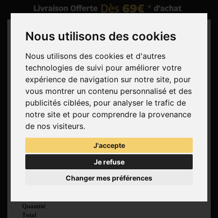
Nous utilisons des cookies
Nous utilisons des cookies et d'autres
technologies de suivi pour améliorer votre
Rechercher
expérience de navigation sur notre site, pour
vous montrer un contenu personnalisé et des
Panier
(vide)
publicités ciblées, pour analyser le trafic de
Aucun produit
notre site et pour comprendre la provenance
Livraison gratuite !
Livraison
de nos visiteurs.
0,00 €
Total
J'accepte
Commander
Je refuse
Voir mon panier
Changer mes préférences
Produit ajouté au
panier avec succès
Quantité
Total