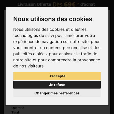
Nous utilisons des cookies
Nous utilisons des cookies et d'autres
technologies de suivi pour améliorer votre
Rechercher
expérience de navigation sur notre site, pour
vous montrer un contenu personnalisé et des
Panier
(vide)
publicités ciblées, pour analyser le trafic de
Aucun produit
notre site et pour comprendre la provenance
Livraison gratuite !
Livraison
de nos visiteurs.
0,00 €
Total
J'accepte
Commander
Je refuse
Voir mon panier
Changer mes préférences
Produit ajouté au
panier avec succès
Quantité
Total