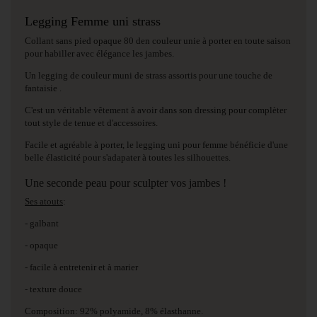
Legging Femme uni strass
Collant sans pied opaque 80 den couleur unie à porter en toute saison
pour habiller avec élégance les jambes.
Un legging de couleur muni de strass assortis pour une touche de
fantaisie .
C'est un véritable vêtement à avoir dans son dressing pour complèter
tout style de tenue et d'accessoires.
Facile et agréable à porter, le legging uni pour femme bénéficie d'une
belle élasticité pour s'adapater à toutes les silhouettes.
Une seconde peau pour sculpter vos jambes !
Ses atouts
:
- galbant
- opaque
- facile à entretenir et à marier
- texture douce
Composition: 92% polyamide, 8% élasthanne.