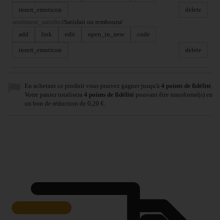
insert_emoticon
delete
sentiment_satisfied
Satisfait ou remboursé
add
link
edit
open_in_new
code
insert_emoticon
delete
En achetant ce produit vous pouvez gagner jusqu'à
4
points de fidélité
.
Votre panier totalisera
4
points de fidélité
pouvant être transformé(s) en
un bon de réduction de
0,20 €
.