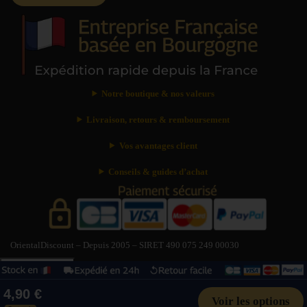
Notre boutique & nos valeurs
Livraison, retours & remboursement
Vos avantages client
Conseils & guides d’achat
OrientalDiscount – Depuis 2005 – SIRET 490 075 249 00030
Besoin d’aide ?
?
Besoin d’aide ?
×
4,90 €
Livraison : délais & tarifs
Suivre ma commande
Paiement sécurisé
Voir les options