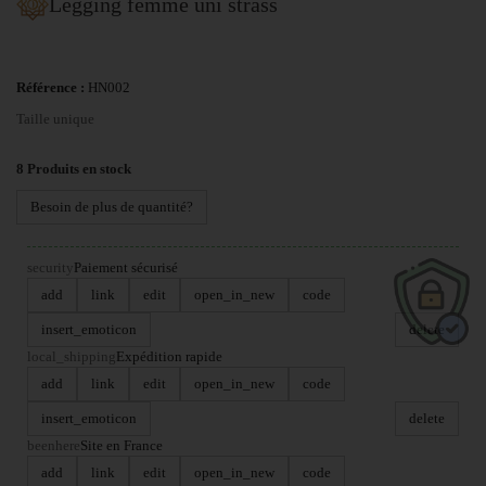
Legging femme uni strass
Référence :
HN002
Taille unique
8
Produits en stock
Besoin de plus de quantité?
security
Paiement sécurisé
add
link
edit
open_in_new
code
insert_emoticon
delete
local_shipping
Expédition rapide
add
link
edit
open_in_new
code
insert_emoticon
delete
beenhere
Site en France
add
link
edit
open_in_new
code