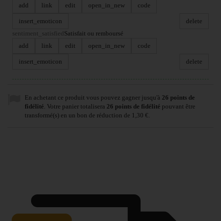
add
link
edit
open_in_new
code
insert_emoticon
delete
sentiment_satisfied
Satisfait ou remboursé
add
link
edit
open_in_new
code
insert_emoticon
delete
En achetant ce produit vous pouvez gagner jusqu'à
26
points de
fidélité
. Votre panier totalisera
26
points de fidélité
pouvant être
transformé(s) en un bon de réduction de
1,30 €
.