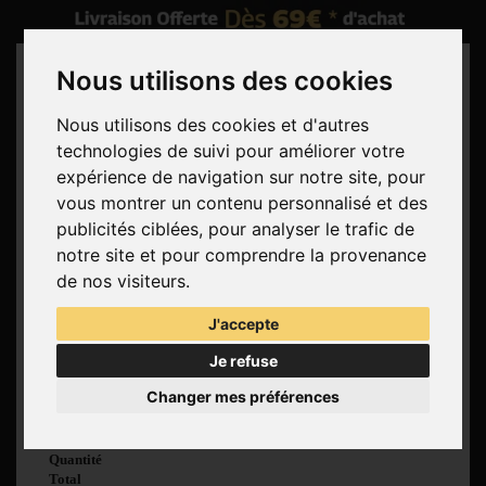
Nous utilisons des cookies
Nous utilisons des cookies et d'autres
technologies de suivi pour améliorer votre
Rechercher
expérience de navigation sur notre site, pour
vous montrer un contenu personnalisé et des
Panier
(vide)
publicités ciblées, pour analyser le trafic de
Aucun produit
notre site et pour comprendre la provenance
Livraison gratuite !
Livraison
de nos visiteurs.
0,00 €
Total
J'accepte
Commander
Je refuse
Voir mon panier
Changer mes préférences
Produit ajouté au
panier avec succès
Quantité
Total