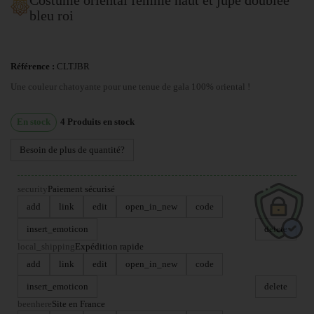
bleu roi
Référence :
CLTJBR
Une couleur chatoyante pour une tenue de gala 100% oriental !
En stock
4
Produits en stock
Besoin de plus de quantité?
security
Paiement sécurisé
add
link
edit
open_in_new
code
insert_emoticon
delete
local_shipping
Expédition rapide
add
link
edit
open_in_new
code
insert_emoticon
delete
beenhere
Site en France