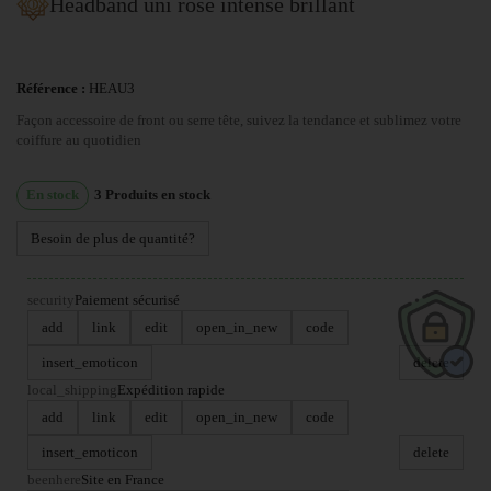
Headband uni rose intense brillant
Référence :
HEAU3
Façon accessoire de front ou serre tête, suivez la tendance et sublimez votre
coiffure au quotidien
En stock
3
Produits en stock
Besoin de plus de quantité?
security
Paiement sécurisé
add
link
edit
open_in_new
code
insert_emoticon
delete
local_shipping
Expédition rapide
add
link
edit
open_in_new
code
insert_emoticon
delete
beenhere
Site en France