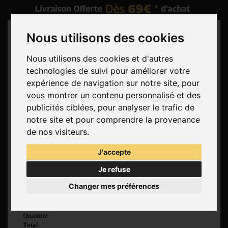
Nous utilisons des cookies
Nous utilisons des cookies et d'autres
technologies de suivi pour améliorer votre
Rechercher
expérience de navigation sur notre site, pour
vous montrer un contenu personnalisé et des
Panier
(vide)
publicités ciblées, pour analyser le trafic de
Aucun produit
notre site et pour comprendre la provenance
Livraison gratuite !
Livraison
de nos visiteurs.
0,00 €
Total
J'accepte
Commander
Je refuse
Voir mon panier
Changer mes préférences
Produit ajouté au
panier avec succès
Quantité
Total