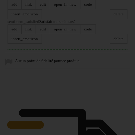
add
link
edit
open_in_new
code
insert_emoticon
delete
sentiment_satisfied
Satisfait ou remboursé
add
link
edit
open_in_new
code
insert_emoticon
delete
Aucun point de fidélité pour ce produit.