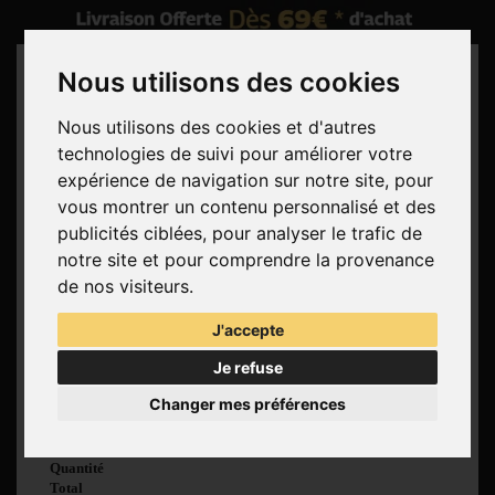
Nous utilisons des cookies
Nous utilisons des cookies et d'autres
technologies de suivi pour améliorer votre
Rechercher
expérience de navigation sur notre site, pour
vous montrer un contenu personnalisé et des
Panier
(vide)
publicités ciblées, pour analyser le trafic de
Aucun produit
notre site et pour comprendre la provenance
Livraison gratuite !
Livraison
de nos visiteurs.
0,00 €
Total
J'accepte
Commander
Je refuse
Voir mon panier
Changer mes préférences
Produit ajouté au
panier avec succès
Quantité
Total