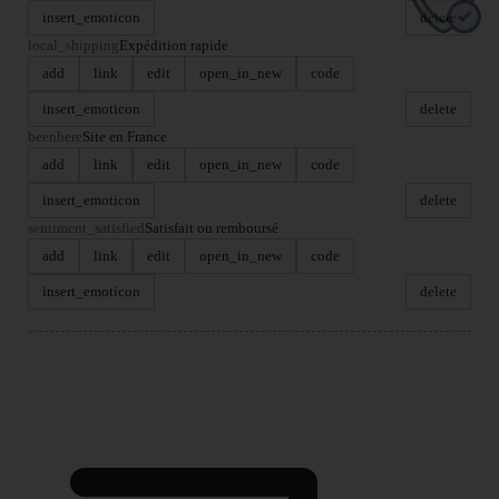
insert_emoticon
delete
local_shipping
Expédition rapide
add
link
edit
open_in_new
code
insert_emoticon
delete
beenhere
Site en France
add
link
edit
open_in_new
code
insert_emoticon
delete
sentiment_satisfied
Satisfait ou remboursé
add
link
edit
open_in_new
code
insert_emoticon
delete