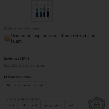
Afficher toutes les images
Ornement suspendu musulman retroviseur
Islam
Référence :
DEV11
Taille XXL de 34cm de hauteur
10
Produits en stock
Besoin de plus de quantité?
security
Paiement sécurisé
add
link
edit
open_in_new
code