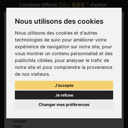
Nous utilisons des cookies
Nous utilisons des cookies et d'autres
technologies de suivi pour améliorer votre
Rechercher
expérience de navigation sur notre site, pour
vous montrer un contenu personnalisé et des
Panier
(vide)
publicités ciblées, pour analyser le trafic de
Aucun produit
notre site et pour comprendre la provenance
Livraison gratuite !
Livraison
de nos visiteurs.
0,00 €
Total
J'accepte
Commander
Je refuse
Voir mon panier
Changer mes préférences
Produit ajouté au
panier avec succès
Quantité
Total