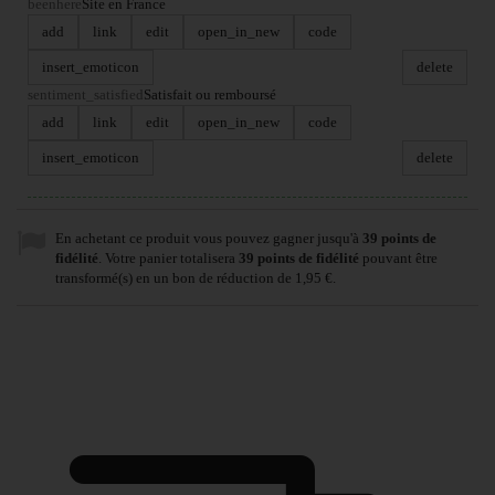
beenhere
Site en France
add
link
edit
open_in_new
code
insert_emoticon
delete
sentiment_satisfied
Satisfait ou remboursé
add
link
edit
open_in_new
code
insert_emoticon
delete
En achetant ce produit vous pouvez gagner jusqu'à
39
points de
fidélité
. Votre panier totalisera
39
points de fidélité
pouvant être
transformé(s) en un bon de réduction de
1,95 €
.