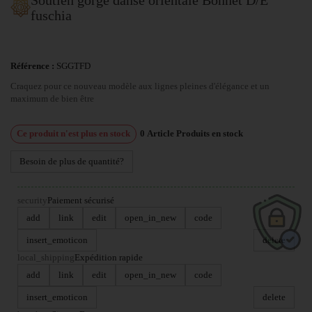
fuschia
Référence :
SGGTFD
Craquez pour ce nouveau modèle aux lignes pleines d'élégance et un
maximum de bien être
Ce produit n'est plus en stock
0
Article
Produits en stock
Besoin de plus de quantité?
security
Paiement sécurisé
add
link
edit
open_in_new
code
insert_emoticon
delete
local_shipping
Expédition rapide
add
link
edit
open_in_new
code
insert_emoticon
delete