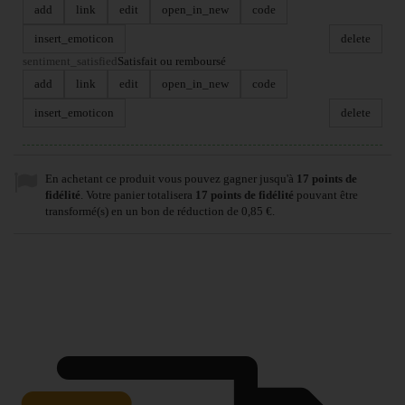
add
link
edit
open_in_new
code
insert_emoticon
delete
sentiment_satisfied
Satisfait ou remboursé
add
link
edit
open_in_new
code
insert_emoticon
delete
En achetant ce produit vous pouvez gagner jusqu'à
17
points de
fidélité
. Votre panier totalisera
17
points de fidélité
pouvant être
transformé(s) en un bon de réduction de
0,85 €
.