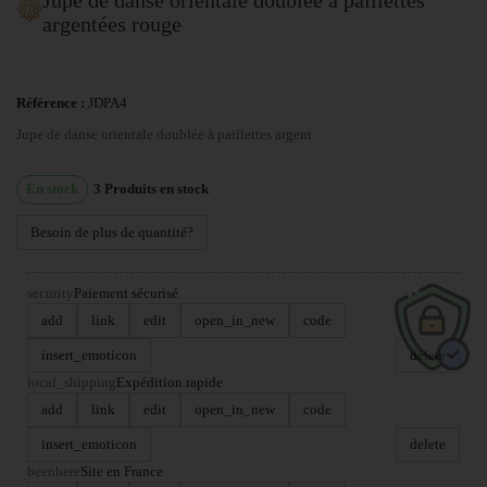
argentées rouge
Référence :
JDPA4
Jupe de danse orientale doublée à paillettes argent
En stock
3
Produits en stock
Besoin de plus de quantité?
security
Paiement sécurisé
add
link
edit
open_in_new
code
insert_emoticon
delete
local_shipping
Expédition rapide
add
link
edit
open_in_new
code
insert_emoticon
delete
beenhere
Site en France