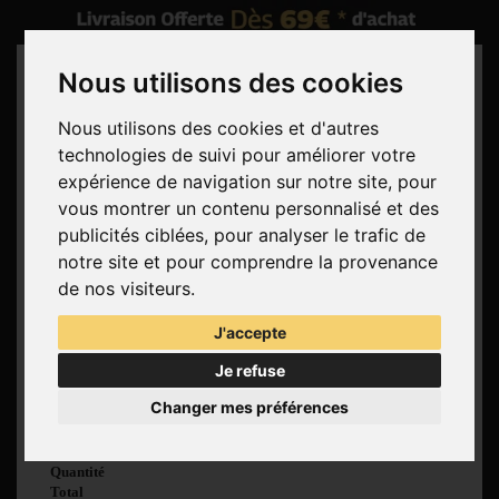
Nous utilisons des cookies
Nous utilisons des cookies et d'autres
technologies de suivi pour améliorer votre
Rechercher
expérience de navigation sur notre site, pour
vous montrer un contenu personnalisé et des
Panier
(vide)
publicités ciblées, pour analyser le trafic de
Aucun produit
notre site et pour comprendre la provenance
Livraison gratuite !
Livraison
de nos visiteurs.
0,00 €
Total
J'accepte
Commander
Je refuse
Voir mon panier
Changer mes préférences
Produit ajouté au
panier avec succès
Quantité
Total