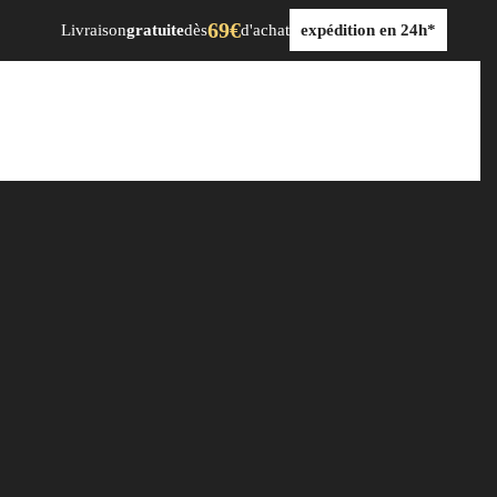
69€
Livraison
gratuite
dès
d'achat
expédition en 24h*
dre