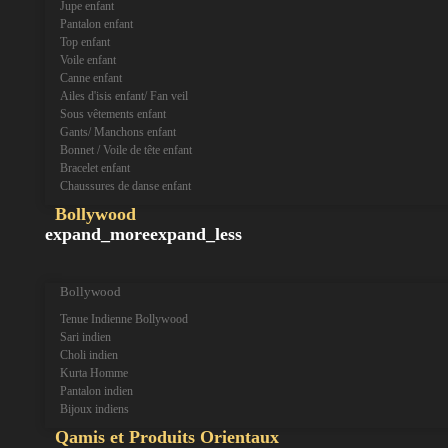
Jupe enfant
Pantalon enfant
Top enfant
Voile enfant
Canne enfant
Ailes d'isis enfant/ Fan veil
Sous vêtements enfant
Gants/ Manchons enfant
Bonnet / Voile de tête enfant
Bracelet enfant
Chaussures de danse enfant
Bollywood
expand_more
expand_less
Bollywood
Tenue Indienne Bollywood
Sari indien
Choli indien
Kurta Homme
Pantalon indien
Bijoux indiens
Qamis et Produits Orientaux