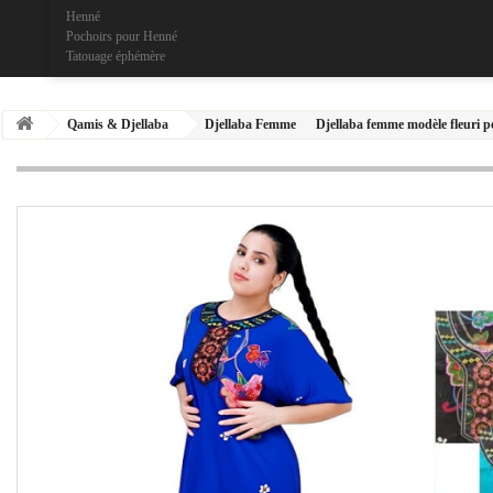
Henné
Pochoirs pour Henné
Tatouage éphémère
Qamis & Djellaba
Djellaba Femme
Djellaba femme modèle fleuri po