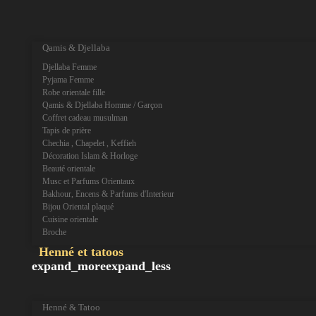
expand_more
expand_less
Qamis & Djellaba
Djellaba Femme
Pyjama Femme
Robe orientale fille
Qamis & Djellaba Homme / Garçon
Coffret cadeau musulman
Tapis de prière
Chechia , Chapelet , Keffieh
Décoration Islam & Horloge
Beauté orientale
Musc et Parfums Orientaux
Bakhour, Encens & Parfums d'Interieur
Bijou Oriental plaqué
Cuisine orientale
Broche
Henné et tatoos
expand_more
expand_less
Henné & Tatoo