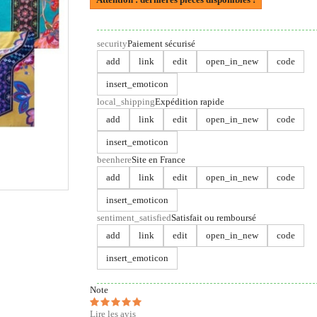
security
Paiement sécurisé
add
link
edit
open_in_new
code
insert_emoticon
local_shipping
Expédition rapide
add
link
edit
open_in_new
code
insert_emoticon
beenhere
Site en France
add
link
edit
open_in_new
code
insert_emoticon
sentiment_satisfied
Satisfait ou remboursé
add
link
edit
open_in_new
code
insert_emoticon
Note
Lire les avis