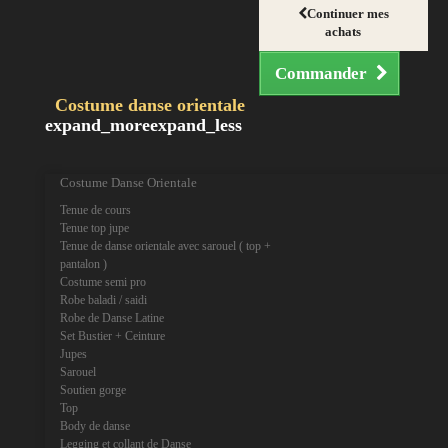
Continuer mes
achats
Commander
Costume danse orientale
expand_more
expand_less
Costume Danse Orientale
Tenue de cours
Tenue top jupe
Tenue de danse orientale avec sarouel ( top +
pantalon )
Costume semi pro
Robe baladi / saidi
Robe de Danse Latine
Set Bustier + Ceinture
Jupes
Sarouel
Soutien gorge
Top
Body de danse
Legging et collant de Danse