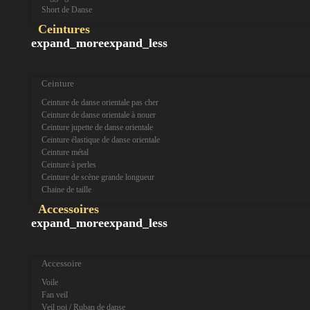
Short de Danse
Ceintures
expand_more
expand_less
Ceinture
Ceinture de danse orientale pas cher
Ceinture de danse orientale à nouer
Ceinture jupette de danse orientale
Ceinture élastique de danse orientale
Ceinture métal
Ceinture à perles
Ceinture de scène grande longueur
Chaine de taille
Accessoires
expand_more
expand_less
Accessoire
Voile
Fan veil
Veil poi / Ruban de danse