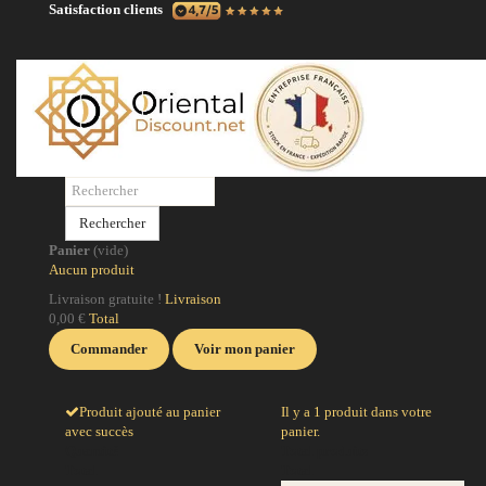
Satisfaction clients
N
No
po
Rechercher
po
Panier
(vide)
ci
Aucun produit
la
Livraison gratuite !
Livraison
0,00 €
Total
J
Commander
Voir mon panier
Produit ajouté au panier
Il y a 1 produit dans votre
avec succès
panier.
Quantité
Total produits
Total
Total