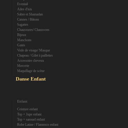
Eventail
Ailes d'isis
Sabre et Shamadan
Cannes / Bâtons
Sagattes
Chaussures/ Chaussons
Bijoux
Manchons
Gants
Voile de visage/ Masque
Chapeau / Gilet à paillettes
Accessoire cheveux
Mercerie
Maquillage de scène
Danse Enfant
expand_more
expand_less
Enfant
Ceinture enfant
Top + Jupe enfant
Top + sarouel enfant
Robe Latine / Flamenco enfant