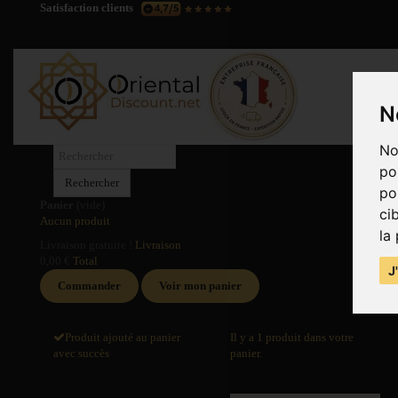
Satisfaction clients
N
No
po
Rechercher
po
Panier
(vide)
ci
Aucun produit
la
Livraison gratuite !
Livraison
0,00 €
Total
J
Commander
Voir mon panier
Produit ajouté au panier
Il y a 1 produit dans votre
avec succès
panier.
Quantité
Total produits
Total
Total