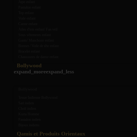
Jupe enfant
Pantalon enfant
Top enfant
Voile enfant
Canne enfant
Ailes d'isis enfant/ Fan veil
Sous vêtements enfant
Gants/ Manchons enfant
Bonnet / Voile de tête enfant
Bracelet enfant
Chaussures de danse enfant
Bollywood
expand_more
expand_less
Bollywood
Tenue Indienne Bollywood
Sari indien
Choli indien
Kurta Homme
Pantalon indien
Bijoux indiens
Qamis et Produits Orientaux