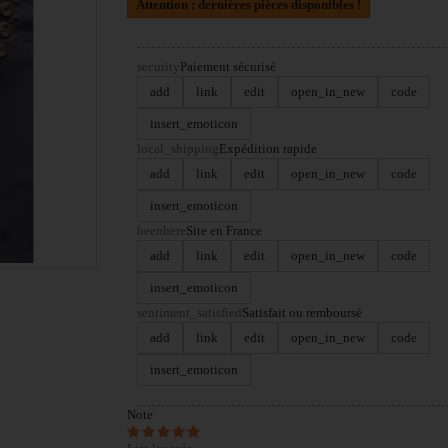
Attention : dernières pièces disponibles !
security
Paiement sécurisé
add
link
edit
open_in_new
code
insert_emoticon
local_shipping
Expédition rapide
add
link
edit
open_in_new
code
insert_emoticon
beenhere
Site en France
add
link
edit
open_in_new
code
insert_emoticon
sentiment_satisfied
Satisfait ou remboursé
add
link
edit
open_in_new
code
insert_emoticon
Note