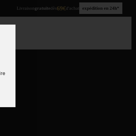
69€
Livraison
gratuite
dès
d'achat
expédition en 24h*
dre