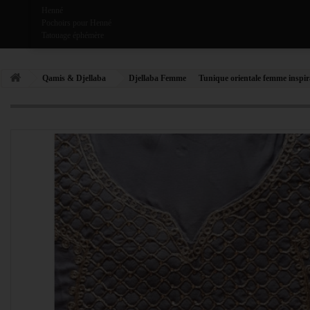
Henné
Pochoirs pour Henné
Tatouage éphémère
Qamis & Djellaba
Djellaba Femme
Tunique orientale femme inspi