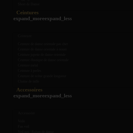
Short de Danse
Ceintures
expand_more
expand_less
Ceinture
Ceinture de danse orientale pas cher
Ceinture de danse orientale à nouer
Ceinture jupette de danse orientale
Ceinture élastique de danse orientale
Ceinture métal
Ceinture à perles
Ceinture de scène grande longueur
Chaine de taille
Accessoires
expand_more
expand_less
Accessoire
Voile
Fan veil
Veil poi / Ruban de danse