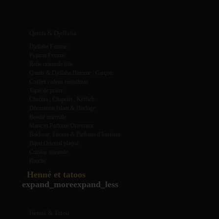
expand_more
expand_less
Qamis & Djellaba
Djellaba Femme
Pyjama Femme
Robe orientale fille
Qamis & Djellaba Homme / Garçon
Coffret cadeau musulman
Tapis de prière
Chechia , Chapelet , Keffieh
Décoration Islam & Horloge
Beauté orientale
Musc et Parfums Orientaux
Bakhour, Encens & Parfums d'Interieur
Bijou Oriental plaqué
Cuisine orientale
Broche
Henné et tatoos
expand_more
expand_less
Henné & Tatoo