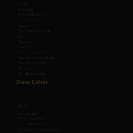
Eventail
Ailes d'isis
Sabre et Shamadan
Cannes / Bâtons
Sagattes
Chaussures/ Chaussons
Bijoux
Manchons
Gants
Voile de visage/ Masque
Chapeau / Gilet à paillettes
Accessoire cheveux
Mercerie
Maquillage de scène
Danse Enfant
expand_more
expand_less
Enfant
Ceinture enfant
Top + Jupe enfant
Top + sarouel enfant
Robe Latine / Flamenco enfant