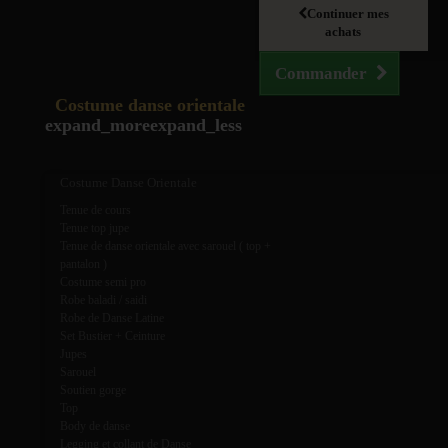
Continuer mes
achats
Commander
Costume danse orientale
expand_more
expand_less
Costume Danse Orientale
Tenue de cours
Tenue top jupe
Tenue de danse orientale avec sarouel ( top +
pantalon )
Costume semi pro
Robe baladi / saidi
Robe de Danse Latine
Set Bustier + Ceinture
Jupes
Sarouel
Soutien gorge
Top
Body de danse
Legging et collant de Danse