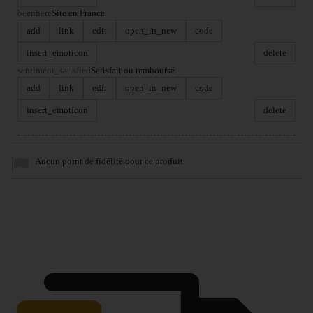
beenhere
Site en France
add
link
edit
open_in_new
code
insert_emoticon
delete
sentiment_satisfied
Satisfait ou remboursé
add
link
edit
open_in_new
code
insert_emoticon
delete
Aucun point de fidélité pour ce produit.