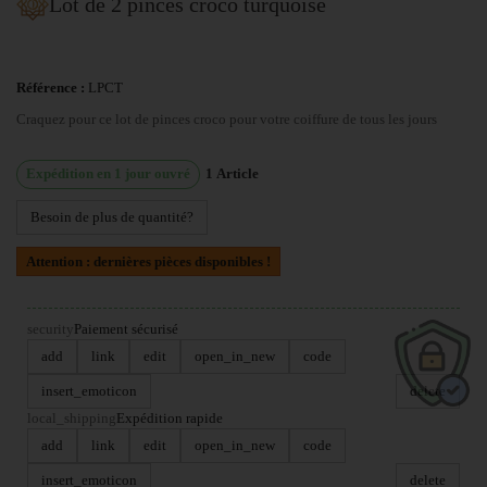
Lot de 2 pinces croco turquoise
Référence :
LPCT
Craquez pour ce lot de pinces croco pour votre coiffure de tous les jours
Expédition en 1 jour ouvré
1
Article
Besoin de plus de quantité?
Attention : dernières pièces disponibles !
security
Paiement sécurisé
add
link
edit
open_in_new
code
insert_emoticon
delete
local_shipping
Expédition rapide
add
link
edit
open_in_new
code
insert_emoticon
delete