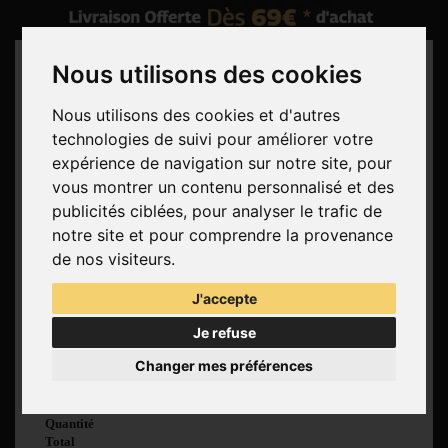
Nous utilisons des cookies
Nous utilisons des cookies et d'autres
technologies de suivi pour améliorer votre
Rechercher
expérience de navigation sur notre site, pour
vous montrer un contenu personnalisé et des
Panier
(vide)
publicités ciblées, pour analyser le trafic de
Aucun produit
notre site et pour comprendre la provenance
Livraison gratuite !
Livraison
de nos visiteurs.
0,00 €
Total
J'accepte
Commander
Je refuse
Voir mon panier
Changer mes préférences
Produit ajouté au
panier avec succès
Quantité
Total