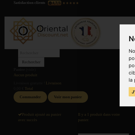
Satisfaction clients
N
No
po
Rechercher
po
Panier
(vide)
ci
Aucun produit
la
Livraison gratuite !
Livraison
0,00 €
Total
J
Commander
Voir mon panier
Produit ajouté au panier
Il y a 1 produit dans votre
avec succès
panier.
Quantité
Total produits
Total
Total