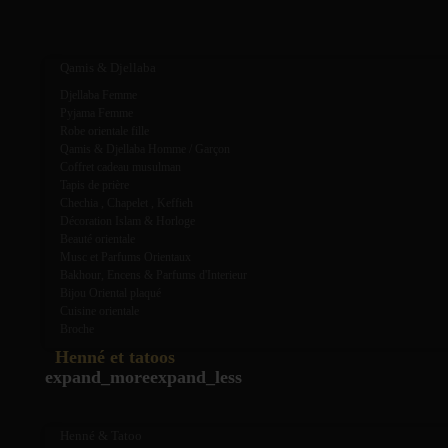
expand_more
expand_less
Qamis & Djellaba
Djellaba Femme
Pyjama Femme
Robe orientale fille
Qamis & Djellaba Homme / Garçon
Coffret cadeau musulman
Tapis de prière
Chechia , Chapelet , Keffieh
Décoration Islam & Horloge
Beauté orientale
Musc et Parfums Orientaux
Bakhour, Encens & Parfums d'Interieur
Bijou Oriental plaqué
Cuisine orientale
Broche
Henné et tatoos
expand_more
expand_less
Henné & Tatoo