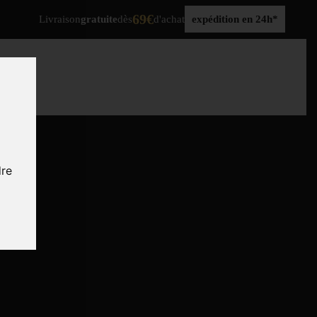
69€
Livraison
gratuite
dès
d'achat
expédition en 24h*
dre