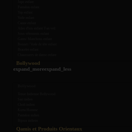
Jupe enfant
Pantalon enfant
Top enfant
Voile enfant
Canne enfant
Ailes d'isis enfant/ Fan veil
Sous vêtements enfant
Gants/ Manchons enfant
Bonnet / Voile de tête enfant
Bracelet enfant
Chaussures de danse enfant
Bollywood
expand_more
expand_less
Bollywood
Tenue Indienne Bollywood
Sari indien
Choli indien
Kurta Homme
Pantalon indien
Bijoux indiens
Qamis et Produits Orientaux