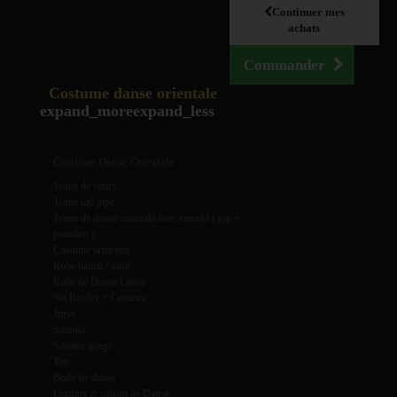
Continuer mes
achats
Commander
Costume danse orientale
expand_more
expand_less
Costume Danse Orientale
Tenue de cours
Tenue top jupe
Tenue de danse orientale avec sarouel ( top +
pantalon )
Costume semi pro
Robe baladi / saidi
Robe de Danse Latine
Set Bustier + Ceinture
Jupes
Sarouel
Soutien gorge
Top
Body de danse
Legging et collant de Danse