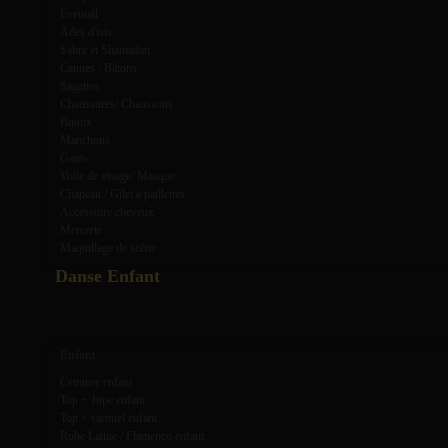
Eventail
Ailes d'isis
Sabre et Shamadan
Cannes / Bâtons
Sagattes
Chaussures/ Chaussons
Bijoux
Manchons
Gants
Voile de visage/ Masque
Chapeau / Gilet à paillettes
Accessoire cheveux
Mercerie
Maquillage de scène
Danse Enfant
expand_more
expand_less
Enfant
Ceinture enfant
Top + Jupe enfant
Top + sarouel enfant
Robe Latine / Flamenco enfant