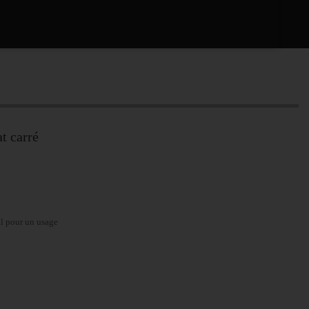
t carré
al pour un usage