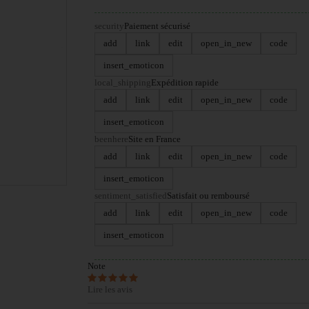
security
Paiement sécurisé
add
link
edit
open_in_new
code
insert_emoticon
local_shipping
Expédition rapide
add
link
edit
open_in_new
code
insert_emoticon
beenhere
Site en France
add
link
edit
open_in_new
code
insert_emoticon
sentiment_satisfied
Satisfait ou remboursé
add
link
edit
open_in_new
code
insert_emoticon
Note
Lire les avis