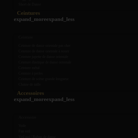
Short de Danse
Ceintures
expand_more
expand_less
Ceinture
Ceinture de danse orientale pas cher
Ceinture de danse orientale à nouer
Ceinture jupette de danse orientale
Ceinture élastique de danse orientale
Ceinture métal
Ceinture à perles
Ceinture de scène grande longueur
Chaine de taille
Accessoires
expand_more
expand_less
Accessoire
Voile
Fan veil
Veil poi / Ruban de danse