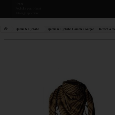
Henné
Pochoirs pour Henné
Tatouage éphémère
Qamis & Djellaba
Qamis & Djellaba Homme / Garçon
Keffieh à m