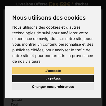
Nous utilisons des cookies
Nous utilisons des cookies et d'autres
technologies de suivi pour améliorer votre
Rechercher
expérience de navigation sur notre site, pour
vous montrer un contenu personnalisé et des
Panier
(vide)
publicités ciblées, pour analyser le trafic de
Aucun produit
notre site et pour comprendre la provenance
Livraison gratuite !
Livraison
de nos visiteurs.
0,00 €
Total
J'accepte
Commander
Je refuse
Voir mon panier
Changer mes préférences
Produit ajouté au
panier avec succès
Quantité
Total