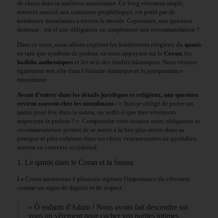
de choix dans la tradition musulmane. Ce long vêtement ample,
souvent associé aux coutumes prophétiques, est porté par de
nombreux musulmans à travers le monde. Cependant, une question
demeure : est-il une obligation ou simplement une recommandation ?
Dans ce texte, nous allons explorer les fondements religieux du
qamis
en tant que symbole de pudeur, en nous appuyant sur le
Coran
, les
hadiths authentiques
et les avis des érudits islamiques. Nous verrons
également son rôle dans l’histoire islamique et la jurisprudence
musulmane.
Avant d’entrer dans les détails juridiques et religieux, une question
revient souvent chez les musulmans :
« Suis-je obligé de porter un
qamis pour être dans la sunna, ou suffit-il que mes vêtements
respectent la pudeur ? ». Comprendre cette nuance entre
obligation
et
recommandation
permet de se sentir à la fois plus serein dans sa
pratique et plus cohérent dans ses choix vestimentaires au quotidien,
surtout en contexte occidental.
1. Le qamis dans le Coran et la Sunna
Le Coran mentionne à plusieurs reprises l'importance du vêtement
comme un signe de dignité et de respect :
« Ô enfants d'Adam ! Nous avons fait descendre sur
vous un vêtement pour cacher vos parties intimes,