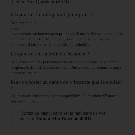
3. Foire Aux Questions (FAQ)
Le qamis est-il obligatoire pour prier ?
Non, tant que la
awra
est couverte, un homme peut prier avec d’autres vêtements (pantalon
ample, djellaba, etc.). Cependant, il est préférable de prier avec un
qamis, car il fait partie de la tradition prophétique.
Le qamis est-il interdit en Occident ?
Non, mais certaines personnes peuvent le voir comme un vêtement
religieux distinctif. Cependant, rien n’interdit son port dans les pays
non musulmans.
Peut-on porter un qamis de n’importe quelle couleur
?
Oui, mais les couleurs sobres sont préférées. Le Prophète ﷺ portait
souvent du blanc :
« Portez du blanc, car c’est la meilleure de vos
tenues. » (
Sunan Abu Dawood 4061
)