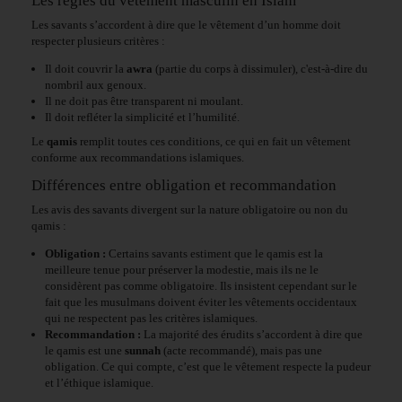
Les règles du vêtement masculin en Islam
Les savants s’accordent à dire que le vêtement d’un homme doit
respecter plusieurs critères :
Il doit couvrir la
awra
(partie du corps à dissimuler), c'est-à-dire du
nombril aux genoux.
Il ne doit pas être transparent ni moulant.
Il doit refléter la simplicité et l’humilité.
Le
qamis
remplit toutes ces conditions, ce qui en fait un vêtement
conforme aux recommandations islamiques.
Différences entre obligation et recommandation
Les avis des savants divergent sur la nature obligatoire ou non du
qamis :
Obligation :
Certains savants estiment que le qamis est la
meilleure tenue pour préserver la modestie, mais ils ne le
considèrent pas comme obligatoire. Ils insistent cependant sur le
fait que les musulmans doivent éviter les vêtements occidentaux
qui ne respectent pas les critères islamiques.
Recommandation :
La majorité des érudits s’accordent à dire que
le qamis est une
sunnah
(acte recommandé), mais pas une
obligation. Ce qui compte, c’est que le vêtement respecte la pudeur
et l’éthique islamique.