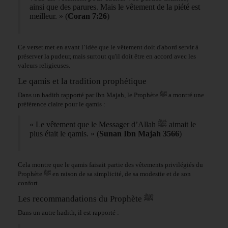
ainsi que des parures. Mais le vêtement de la piété est
meilleur. » (
Coran 7:26
)
Ce verset met en avant l’idée que le vêtement doit d'abord servir à
préserver la pudeur, mais surtout qu'il doit être en accord avec les
valeurs religieuses.
Le qamis et la tradition prophétique
Dans un hadith rapporté par Ibn Majah, le Prophète ﷺ a montré une
préférence claire pour le qamis :
« Le vêtement que le Messager d’Allah ﷺ aimait le
plus était le qamis. » (
Sunan Ibn Majah 3566
)
Cela montre que le qamis faisait partie des vêtements privilégiés du
Prophète ﷺ en raison de sa simplicité, de sa modestie et de son
confort.
Les recommandations du Prophète ﷺ
Dans un autre hadith, il est rapporté :