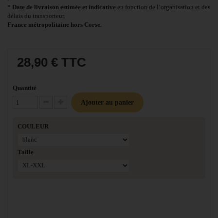
* Date de livraison estimée et indicative
en fonction de l’organisation et des
délais du transporteur.
France métropolitaine hors Corse.
28,90 €
TTC
Quantité
Ajouter au panier
Diminuer la quantité
Augmenter la quantité
COULEUR
Taille