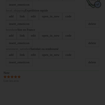
insert_emoticon
delete
local_shipping
Expédition rapide
add
link
edit
open_in_new
code
insert_emoticon
delete
beenhere
Site en France
add
link
edit
open_in_new
code
insert_emoticon
delete
sentiment_satisfied
Satisfait ou remboursé
add
link
edit
open_in_new
code
insert_emoticon
delete
Note
Lire les avis