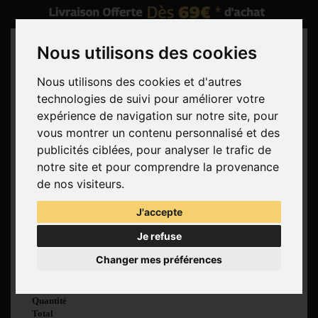
Nous utilisons des cookies
Nous utilisons des cookies et d'autres
technologies de suivi pour améliorer votre
Rechercher
expérience de navigation sur notre site, pour
vous montrer un contenu personnalisé et des
Panier
(vide)
publicités ciblées, pour analyser le trafic de
Aucun produit
notre site et pour comprendre la provenance
Livraison gratuite !
Livraison
de nos visiteurs.
0,00 €
Total
J'accepte
Commander
Je refuse
Voir mon panier
Changer mes préférences
Produit ajouté au
panier avec succès
Quantité
Total