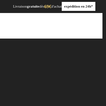
69€
Livraison
gratuite
dès
d'achat
expédition en 24h*
dre