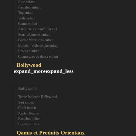
Jupe enfant
Pantalon enfant
Top enfant
Voile enfant
Canne enfant
Ailes d'isis enfant/ Fan veil
Sous vêtements enfant
Gants/ Manchons enfant
Bonnet / Voile de tête enfant
Bracelet enfant
Chaussures de danse enfant
Bollywood
expand_more
expand_less
Bollywood
Tenue Indienne Bollywood
Sari indien
Choli indien
Kurta Homme
Pantalon indien
Bijoux indiens
Qamis et Produits Orientaux