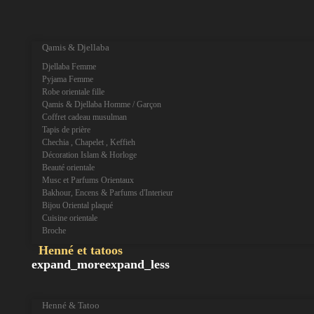
expand_more
expand_less
Qamis & Djellaba
Djellaba Femme
Pyjama Femme
Robe orientale fille
Qamis & Djellaba Homme / Garçon
Coffret cadeau musulman
Tapis de prière
Chechia , Chapelet , Keffieh
Décoration Islam & Horloge
Beauté orientale
Musc et Parfums Orientaux
Bakhour, Encens & Parfums d'Interieur
Bijou Oriental plaqué
Cuisine orientale
Broche
Henné et tatoos
expand_more
expand_less
Henné & Tatoo