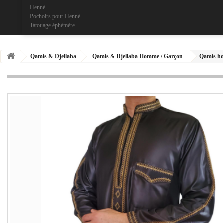
Henné
Pochoirs pour Henné
Tatouage éphémère
Qamis & Djellaba
Qamis & Djellaba Homme / Garçon
Qamis h