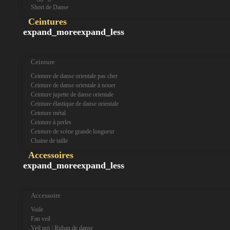
Short de Danse
Ceintures
expand_more
expand_less
Ceinture
Ceinture de danse orientale pas cher
Ceinture de danse orientale à nouer
Ceinture jupette de danse orientale
Ceinture élastique de danse orientale
Ceinture métal
Ceinture à perles
Ceinture de scène grande longueur
Chaine de taille
Accessoires
expand_more
expand_less
Accessoire
Voile
Fan veil
Veil poi / Ruban de danse