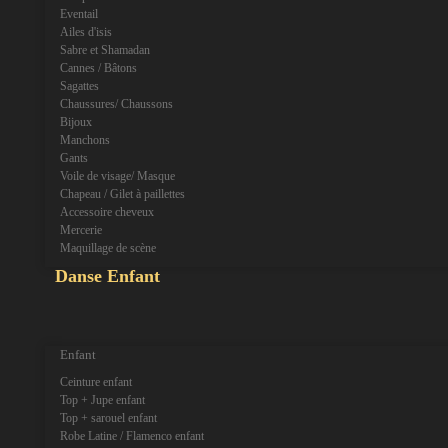
Eventail
Ailes d'isis
Sabre et Shamadan
Cannes / Bâtons
Sagattes
Chaussures/ Chaussons
Bijoux
Manchons
Gants
Voile de visage/ Masque
Chapeau / Gilet à paillettes
Accessoire cheveux
Mercerie
Maquillage de scène
Danse Enfant
expand_more
expand_less
Enfant
Ceinture enfant
Top + Jupe enfant
Top + sarouel enfant
Robe Latine / Flamenco enfant