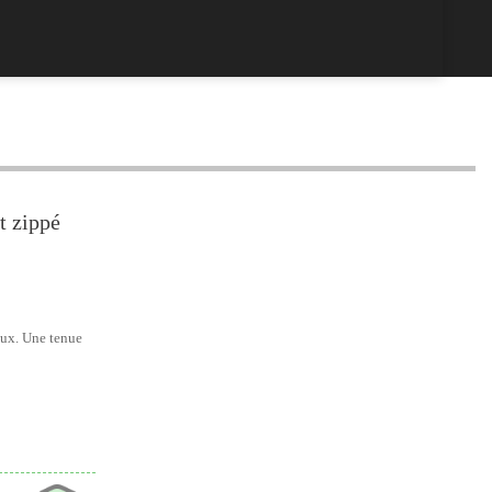
t zippé
yeux. Une tenue