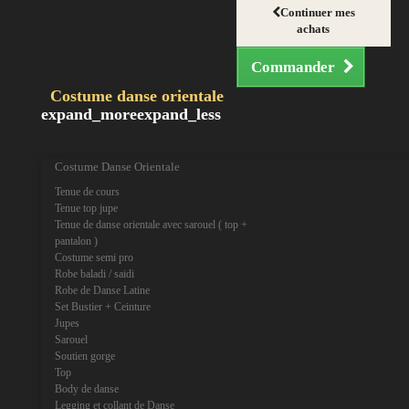
Continuer mes
achats
Commander
Costume danse orientale
expand_more
expand_less
Costume Danse Orientale
Tenue de cours
Tenue top jupe
Tenue de danse orientale avec sarouel ( top +
pantalon )
Costume semi pro
Robe baladi / saidi
Robe de Danse Latine
Set Bustier + Ceinture
Jupes
Sarouel
Soutien gorge
Top
Body de danse
Legging et collant de Danse