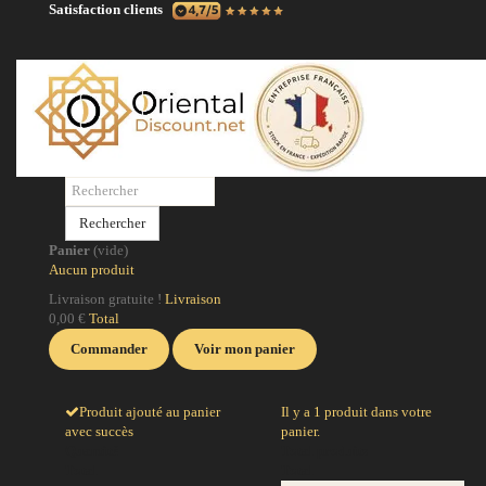
Satisfaction clients
N
No
po
Rechercher
po
Panier
(vide)
ci
Aucun produit
la
Livraison gratuite !
Livraison
0,00 €
Total
J
Commander
Voir mon panier
Produit ajouté au panier
Il y a 1 produit dans votre
avec succès
panier.
Quantité
Total produits
Total
Total