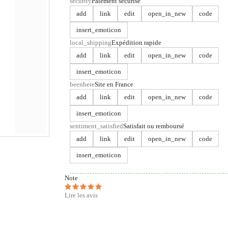
security
Paiement sécurisé
add
link
edit
open_in_new
code
insert_emoticon
local_shipping
Expédition rapide
add
link
edit
open_in_new
code
insert_emoticon
beenhere
Site en France
add
link
edit
open_in_new
code
insert_emoticon
sentiment_satisfied
Satisfait ou remboursé
add
link
edit
open_in_new
code
insert_emoticon
Note
Lire les avis