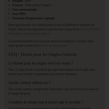
Origine :
Inde
Format :
Tube prêt à l'emploi
Sans ammoniaque
Sans PPD
Formule d'inspiration végétale
Pour approfondir vos connaissances sur les différentes qualités de
henné, découvrez également notre dossier consacré au
henné BAQ du
Rajasthan, de Sojat et du Maroc
.
Les professionnels retrouveront aussi de nombreux conseils dans
notre guide consacré au
henné professionnel
.
FAQ : Henné pour les Ongles Golecha
Le henné pour les ongles est-il un vernis ?
Non, il s'agit d'une coloration qui agit directement sur l'ongle sans
former une couche comparable à un vernis classique.
Quelle couleur obtient-on ?
Une teinte marron orangé dont l'intensité varie selon les personnes et
le temps de pose.
Combien de temps faut-il laisser agir le produit ?
La durée de pose recommandée se situe généralement entre 30