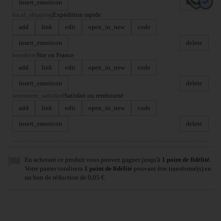
insert_emoticon
delete
local_shipping
Expédition rapide
add
link
edit
open_in_new
code
insert_emoticon
delete
beenhere
Site en France
add
link
edit
open_in_new
code
insert_emoticon
delete
sentiment_satisfied
Satisfait ou remboursé
add
link
edit
open_in_new
code
insert_emoticon
delete
En achetant ce produit vous pouvez gagner jusqu'à
1
point de fidélité
.
Votre panier totalisera
1
point de fidélité
pouvant être transformé(s) en
un bon de réduction de
0,05 €
.