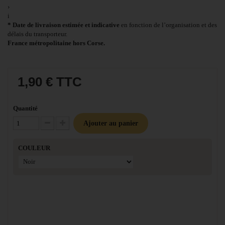
›
i
* Date de livraison estimée et indicative
en fonction de l’organisation et des
délais du transporteur.
France métropolitaine hors Corse.
1,90 €
TTC
Quantité
Ajouter au panier
Diminuer la quantité
Augmenter la quantité
COULEUR