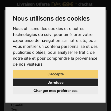
Nous utilisons des cookies
Nous utilisons des cookies et d'autres
technologies de suivi pour améliorer votre
Rechercher
expérience de navigation sur notre site, pour
vous montrer un contenu personnalisé et des
Panier
(vide)
publicités ciblées, pour analyser le trafic de
Aucun produit
notre site et pour comprendre la provenance
Livraison gratuite !
Livraison
de nos visiteurs.
0,00 €
Total
J'accepte
Commander
Je refuse
Voir mon panier
Changer mes préférences
Produit ajouté au
panier avec succès
Quantité
Total