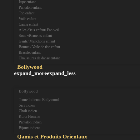
Jupe enfant
Pantalon enfant
Top enfant
Voile enfant
Canne enfant
Ailes d'isis enfant/ Fan veil
Sous vêtements enfant
Gants/ Manchons enfant
Bonnet / Voile de tête enfant
Bracelet enfant
Chaussures de danse enfant
Bollywood
expand_more
expand_less
Bollywood
Tenue Indienne Bollywood
Sari indien
Choli indien
Kurta Homme
Pantalon indien
Bijoux indiens
Qamis et Produits Orientaux