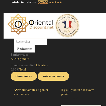
Satisfaction clients
N
No
po
Rechercher
po
Panier
(vide)
ci
Aucun produit
la
Livraison gratuite !
Livraison
0,00 €
Total
J
Commander
Voir mon panier
Produit ajouté au panier
Il y a 1 produit dans votre
avec succès
panier.
Quantité
Total produits
Total
Total