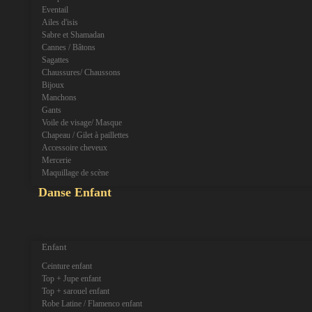
Eventail
Ailes d'isis
Sabre et Shamadan
Cannes / Bâtons
Sagattes
Chaussures/ Chaussons
Bijoux
Manchons
Gants
Voile de visage/ Masque
Chapeau / Gilet à paillettes
Accessoire cheveux
Mercerie
Maquillage de scène
Danse Enfant
expand_more
expand_less
Enfant
Ceinture enfant
Top + Jupe enfant
Top + sarouel enfant
Robe Latine / Flamenco enfant