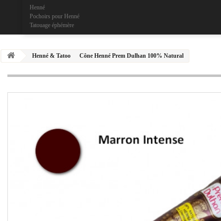
Henné
Pochoirs pour Henné
Tatouage éphémère
Henné & Tatoo
Cône Henné Prem Dulhan 100% Natural