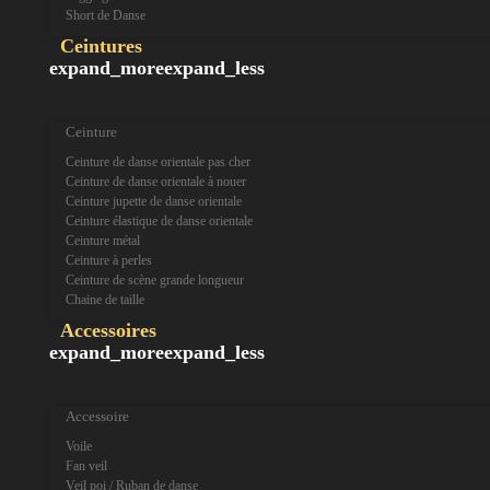
Short de Danse
Ceintures
expand_more
expand_less
Ceinture
Ceinture de danse orientale pas cher
Ceinture de danse orientale à nouer
Ceinture jupette de danse orientale
Ceinture élastique de danse orientale
Ceinture métal
Ceinture à perles
Ceinture de scène grande longueur
Chaine de taille
Accessoires
expand_more
expand_less
Accessoire
Voile
Fan veil
Veil poi / Ruban de danse