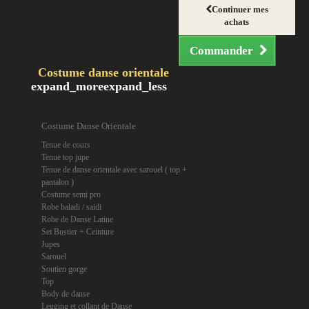
Continuer mes
achats
Commander
Costume danse orientale
expand_more
expand_less
Costume Danse Orientale
Tenue de cours
Tenue top jupe
Tenue de danse orientale avec sarouel ( top +
pantalon )
Costume semi pro
Robe baladi / saidi
Robe de Danse Latine
Set Bustier + Ceinture
Jupes
Sarouel
Soutien gorge
Top
Body de danse
Legging et collant de Danse