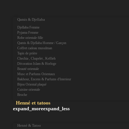
expand_more
expand_less
Qamis & Djellaba
Djellaba Femme
Pyjama Femme
Robe orientale fille
Qamis & Djellaba Homme / Garçon
Coffret cadeau musulman
Tapis de prière
Chechia , Chapelet , Keffieh
Décoration Islam & Horloge
Beauté orientale
Musc et Parfums Orientaux
Bakhour, Encens & Parfums d'Interieur
Bijou Oriental plaqué
Cuisine orientale
Broche
Henné et tatoos
expand_more
expand_less
Henné & Tatoo