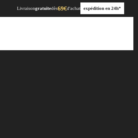
69€
Livraison
gratuite
dès
d'achat
expédition en 24h*
dre