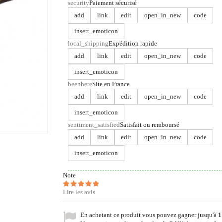
security
Paiement sécurisé
add
link
edit
open_in_new
code
insert_emoticon
local_shipping
Expédition rapide
add
link
edit
open_in_new
code
insert_emoticon
beenhere
Site en France
add
link
edit
open_in_new
code
insert_emoticon
sentiment_satisfied
Satisfait ou remboursé
add
link
edit
open_in_new
code
insert_emoticon
Note
Lire les avis
En achetant ce produit vous pouvez gagner jusqu'à
1