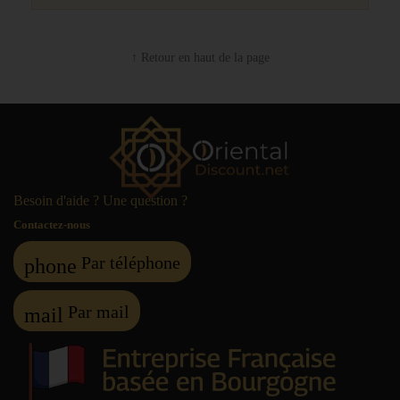
↑ Retour en haut de la page
Besoin d'aide ? Une question ?
Contactez-nous
Par téléphone
phone
Par mail
mail