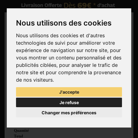
Nous utilisons des cookies
Nous utilisons des cookies et d'autres
technologies de suivi pour améliorer votre
Rechercher
expérience de navigation sur notre site, pour
vous montrer un contenu personnalisé et des
Panier
(vide)
publicités ciblées, pour analyser le trafic de
Aucun produit
notre site et pour comprendre la provenance
Livraison gratuite !
Livraison
de nos visiteurs.
0,00 €
Total
J'accepte
Commander
Je refuse
Voir mon panier
Changer mes préférences
Produit ajouté au
panier avec succès
Quantité
Total