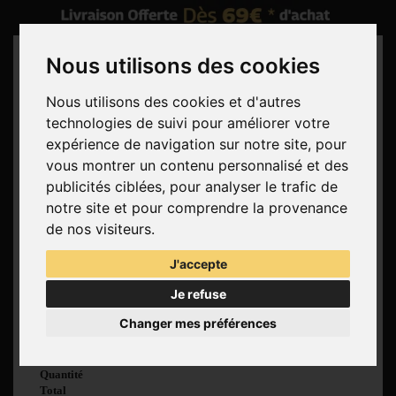
Nous utilisons des cookies
Nous utilisons des cookies et d'autres
technologies de suivi pour améliorer votre
Rechercher
expérience de navigation sur notre site, pour
vous montrer un contenu personnalisé et des
Panier
(vide)
publicités ciblées, pour analyser le trafic de
Aucun produit
notre site et pour comprendre la provenance
Livraison gratuite !
Livraison
de nos visiteurs.
0,00 €
Total
J'accepte
Commander
Je refuse
Voir mon panier
Changer mes préférences
Produit ajouté au
panier avec succès
Quantité
Total