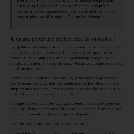
Bon à savoir :
de nombreuses familles choisissent plusieurs
styles de djellabas afin de disposer d'une tenue adaptée à
chaque situation : un modèle simple pour le quotidien et une
version plus travaillée pour les fêtes ou les cérémonies.
4. Quand porter une djellaba fille au quotidien ?
La
djellaba fille
est avant tout une tenue confortable qui accompagne
les enfants dans de nombreuses situations de la vie quotidienne.
Grâce à sa coupe ample et à ses tissus généralement légers, elle
constitue une alternative agréable aux vêtements plus ajustés souvent
portés au quotidien.
Contrairement à certaines idées reçues, la djellaba n'est pas réservée
aux événements particuliers. De nombreuses petites filles la portent
simplement à la maison, lors des vacances, pendant les week-ends ou
lorsqu'elles rendent visite à leur famille.
Sa simplicité et son confort expliquent pourquoi elle reste appréciée
depuis plusieurs générations. Elle permet aux enfants de rester à l'aise
tout en conservant une tenue soignée et élégante.
Une tenue idéale pendant les beaux jours
Les modèles légers à manches courtes rencontrent un grand succès