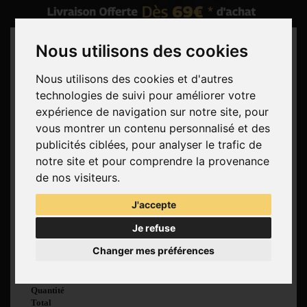
Nous utilisons des cookies
Nous utilisons des cookies et d'autres
technologies de suivi pour améliorer votre
Rechercher
expérience de navigation sur notre site, pour
vous montrer un contenu personnalisé et des
Panier
(vide)
publicités ciblées, pour analyser le trafic de
Aucun produit
notre site et pour comprendre la provenance
Livraison gratuite !
Livraison
de nos visiteurs.
0,00 €
Total
J'accepte
Commander
Je refuse
Voir mon panier
Changer mes préférences
Produit ajouté au
panier avec succès
Quantité
Total