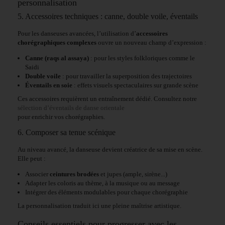
personnalisation
5. Accessoires techniques : canne, double voile, éventails
Pour les danseuses avancées, l’utilisation d’
accessoires
chorégraphiques complexes
ouvre un nouveau champ d’expression :
Canne (raqs al assaya)
: pour les styles folkloriques comme le
Saidi
Double voile
: pour travailler la superposition des trajectoires
Éventails en soie
: effets visuels spectaculaires sur grande scène
Ces accessoires requièrent un entraînement dédié. Consultez notre
sélection d’éventails de danse orientale
pour enrichir vos chorégraphies.
6. Composer sa tenue scénique
Au niveau avancé, la danseuse devient créatrice de sa mise en scène.
Elle peut :
Associer
ceintures brodées
et jupes (ample, sirène...)
Adapter les coloris au thème, à la musique ou au message
Intégrer des éléments modulables pour chaque chorégraphie
La personnalisation traduit ici une pleine maîtrise artistique.
Conseils essentiels pour progresser avec les