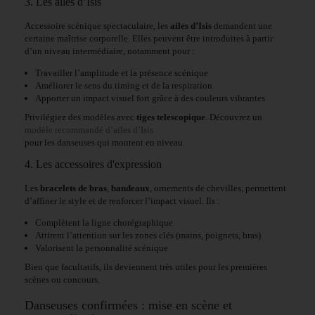
3. Les ailes d’Isis
Accessoire scénique spectaculaire, les
ailes d’Isis
demandent une
certaine maîtrise corporelle. Elles peuvent être introduites à partir
d’un niveau intermédiaire, notamment pour :
Travailler l’amplitude et la présence scénique
Améliorer le sens du timing et de la respiration
Apporter un impact visuel fort grâce à des couleurs vibrantes
Privilégiez des modèles avec
tiges telescopique
. Découvrez un
modèle recommandé d’ailes d’Isis
pour les danseuses qui montent en niveau.
4. Les accessoires d'expression
Les
bracelets de bras
,
bandeaux
, ornements de chevilles, permettent
d’affiner le style et de renforcer l’impact visuel. Ils :
Complètent la ligne chorégraphique
Attirent l’attention sur les zones clés (mains, poignets, bras)
Valorisent la personnalité scénique
Bien que facultatifs, ils deviennent très utiles pour les premières
scènes ou concours.
Danseuses confirmées : mise en scène et