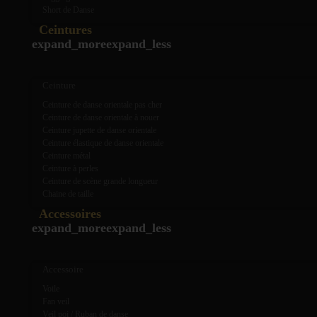
Short de Danse
Ceintures
expand_more
expand_less
Ceinture
Ceinture de danse orientale pas cher
Ceinture de danse orientale à nouer
Ceinture jupette de danse orientale
Ceinture élastique de danse orientale
Ceinture métal
Ceinture à perles
Ceinture de scène grande longueur
Chaine de taille
Accessoires
expand_more
expand_less
Accessoire
Voile
Fan veil
Veil poi / Ruban de danse