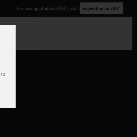
69€
Livraison
gratuite
dès
d'achat
expédition en 24h*
dre