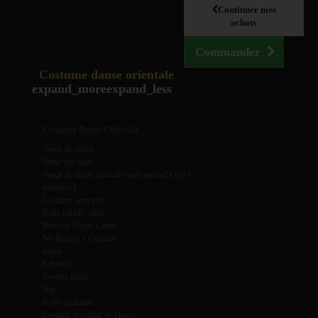
Continuer mes
achats
Commander
Costume danse orientale
expand_more
expand_less
Costume Danse Orientale
Tenue de cours
Tenue top jupe
Tenue de danse orientale avec sarouel ( top +
pantalon )
Costume semi pro
Robe baladi / saidi
Robe de Danse Latine
Set Bustier + Ceinture
Jupes
Sarouel
Soutien gorge
Top
Body de danse
Legging et collant de Danse