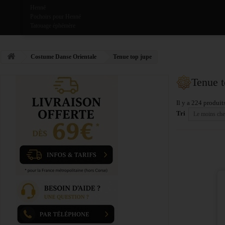
Henné
Pochoirs pour Henné
Tatouage éphémère
Costume Danse Orientale
Tenue top jupe
Tenue 
Il y a 224 produits
Tri
Le moins che