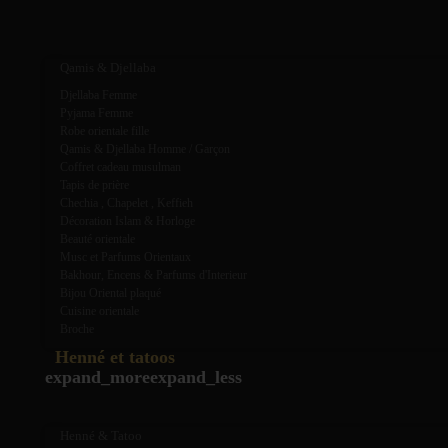
expand_more
expand_less
Qamis & Djellaba
Djellaba Femme
Pyjama Femme
Robe orientale fille
Qamis & Djellaba Homme / Garçon
Coffret cadeau musulman
Tapis de prière
Chechia , Chapelet , Keffieh
Décoration Islam & Horloge
Beauté orientale
Musc et Parfums Orientaux
Bakhour, Encens & Parfums d'Interieur
Bijou Oriental plaqué
Cuisine orientale
Broche
Henné et tatoos
expand_more
expand_less
Henné & Tatoo