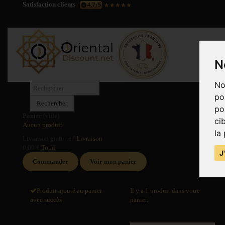
Satisfaction clients
N
No
po
Rechercher
po
Panier
(vide)
ci
Aucun produit
la
Livraison gratuite !
Livraison
0,00 €
Total
J
Commander
Voir mon panier
Produit ajouté au panier
Il y a 1 produit dans votre
avec succès
panier.
Quantité
Total produits
Total
Total