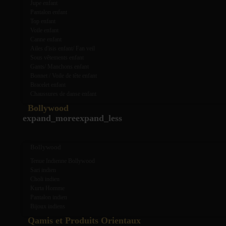
Jupe enfant
Pantalon enfant
Top enfant
Voile enfant
Canne enfant
Ailes d'isis enfant/ Fan veil
Sous vêtements enfant
Gants/ Manchons enfant
Bonnet / Voile de tête enfant
Bracelet enfant
Chaussures de danse enfant
Bollywood
expand_more
expand_less
Bollywood
Tenue Indienne Bollywood
Sari indien
Choli indien
Kurta Homme
Pantalon indien
Bijoux indiens
Qamis et Produits Orientaux