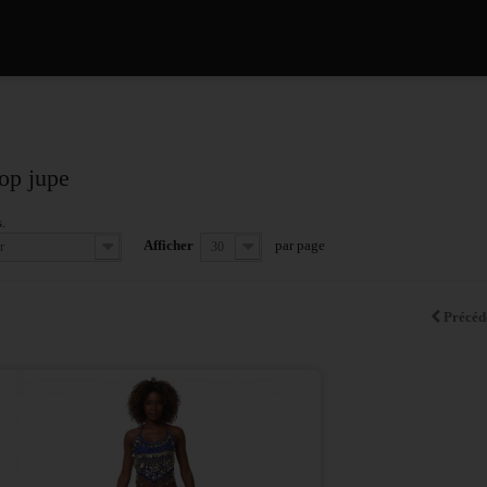
top jupe
.
Afficher
par page
r
30
Précéd