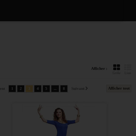
Afficher :
Grille
Liste
Afficher tout
ent
1
2
3
4
5
...
8
Suivant