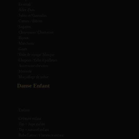
Eventail
Ailes d'isis
Sabre et Shamadan
Cannes / Bâtons
Sagattes
Chaussures/ Chaussons
Bijoux
Manchons
Gants
Voile de visage/ Masque
Chapeau / Gilet à paillettes
Accessoire cheveux
Mercerie
Maquillage de scène
Danse Enfant
expand_more
expand_less
Enfant
Ceinture enfant
Top + Jupe enfant
Top + sarouel enfant
Robe Latine / Flamenco enfant