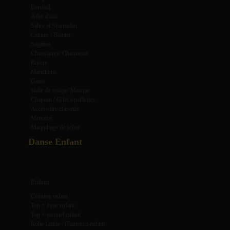
Eventail
Ailes d'isis
Sabre et Shamadan
Cannes / Bâtons
Sagattes
Chaussures/ Chaussons
Bijoux
Manchons
Gants
Voile de visage/ Masque
Chapeau / Gilet à paillettes
Accessoire cheveux
Mercerie
Maquillage de scène
Danse Enfant
expand_more
expand_less
Enfant
Ceinture enfant
Top + Jupe enfant
Top + sarouel enfant
Robe Latine / Flamenco enfant