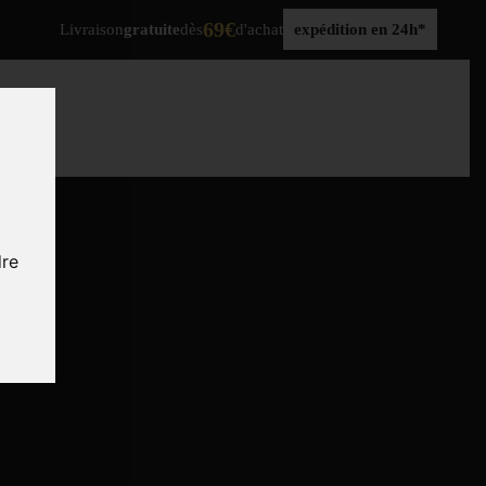
69€
Livraison
gratuite
dès
d'achat
expédition en 24h*
dre