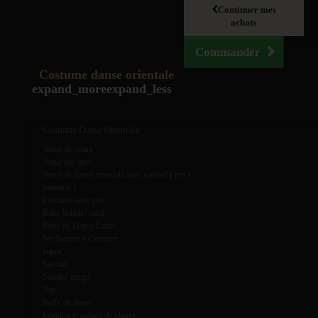
Continuer mes
achats
Commander
Costume danse orientale
expand_more
expand_less
Costume Danse Orientale
Tenue de cours
Tenue top jupe
Tenue de danse orientale avec sarouel ( top +
pantalon )
Costume semi pro
Robe baladi / saidi
Robe de Danse Latine
Set Bustier + Ceinture
Jupes
Sarouel
Soutien gorge
Top
Body de danse
Legging et collant de Danse