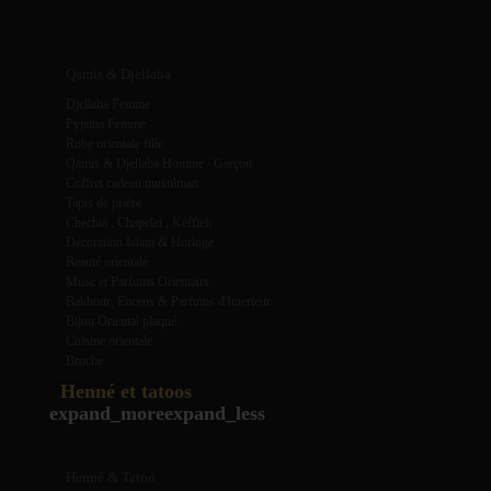
expand_more
expand_less
Qamis & Djellaba
Djellaba Femme
Pyjama Femme
Robe orientale fille
Qamis & Djellaba Homme / Garçon
Coffret cadeau musulman
Tapis de prière
Chechia , Chapelet , Keffieh
Décoration Islam & Horloge
Beauté orientale
Musc et Parfums Orientaux
Bakhour, Encens & Parfums d'Interieur
Bijou Oriental plaqué
Cuisine orientale
Broche
Henné et tatoos
expand_more
expand_less
Henné & Tatoo