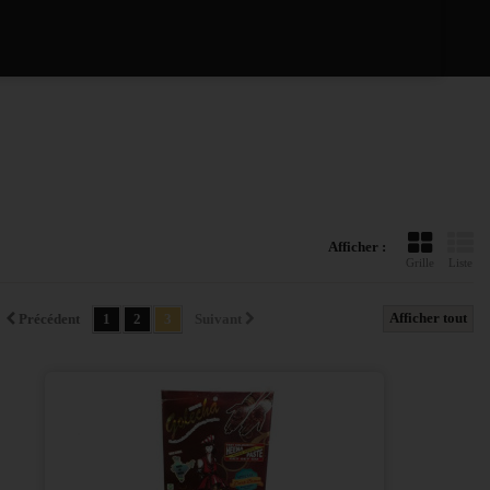
Afficher :
Grille
Liste
Afficher tout
Précédent
1
2
3
Suivant