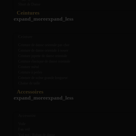
Short de Danse
Ceintures
expand_more
expand_less
Ceinture
Ceinture de danse orientale pas cher
Ceinture de danse orientale à nouer
Ceinture jupette de danse orientale
Ceinture élastique de danse orientale
Ceinture métal
Ceinture à perles
Ceinture de scène grande longueur
Chaine de taille
Accessoires
expand_more
expand_less
Accessoire
Voile
Fan veil
Veil poi / Ruban de danse