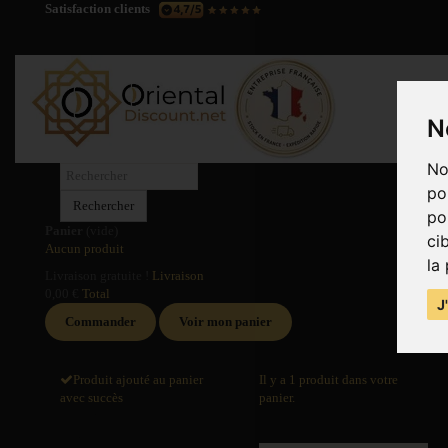
Satisfaction clients
N
No
po
Rechercher
po
Panier
(vide)
ci
Aucun produit
la
Livraison gratuite !
Livraison
0,00 €
Total
J
Commander
Voir mon panier
Produit ajouté au panier
Il y a 1 produit dans votre
avec succès
panier.
Quantité
Total produits
Total
Total