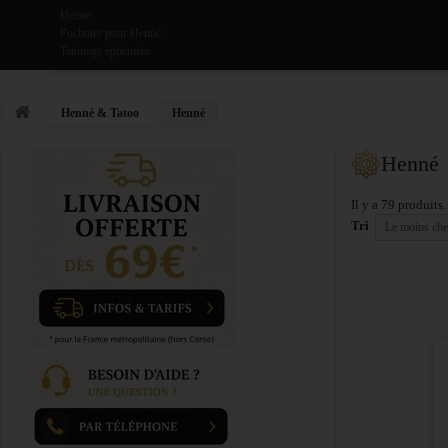
Henné
Pochoirs pour Henné
Tatouage éphémère
Henné & Tatoo
Henné
Henné
Il y a 79 produits.
Tri
Le moins che