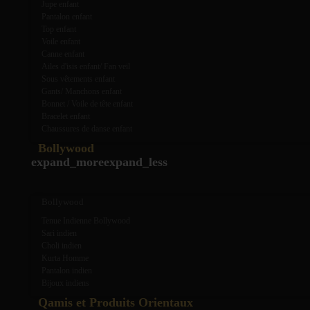
Jupe enfant
Pantalon enfant
Top enfant
Voile enfant
Canne enfant
Ailes d'isis enfant/ Fan veil
Sous vêtements enfant
Gants/ Manchons enfant
Bonnet / Voile de tête enfant
Bracelet enfant
Chaussures de danse enfant
Bollywood
expand_more
expand_less
Bollywood
Tenue Indienne Bollywood
Sari indien
Choli indien
Kurta Homme
Pantalon indien
Bijoux indiens
Qamis et Produits Orientaux