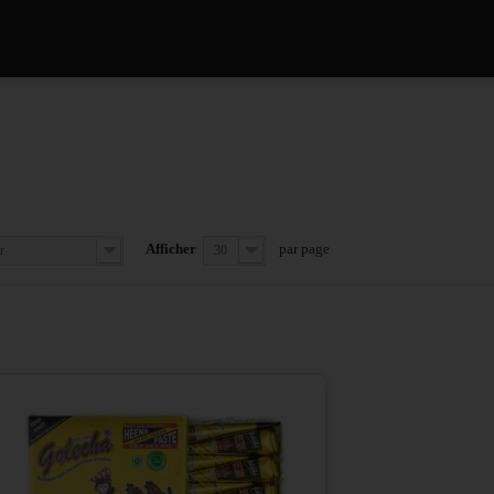
Afficher
par page
r
30