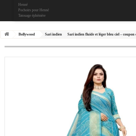
Henné
Pochoirs pour Henné
Tatouage éphémère
Bollywood
Sari indien
Sari indien fluide et léger bleu ciel – coupon