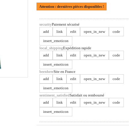
Attention : dernières pièces disponibles !
security
Paiement sécurisé
add
link
edit
open_in_new
code
insert_emoticon
local_shipping
Expédition rapide
add
link
edit
open_in_new
code
insert_emoticon
beenhere
Site en France
add
link
edit
open_in_new
code
insert_emoticon
sentiment_satisfied
Satisfait ou remboursé
add
link
edit
open_in_new
code
insert_emoticon