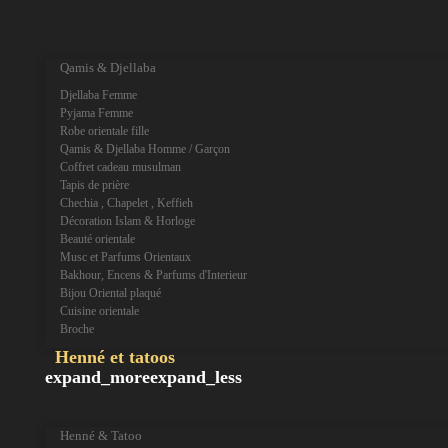
expand_more
expand_less
Qamis & Djellaba
Djellaba Femme
Pyjama Femme
Robe orientale fille
Qamis & Djellaba Homme / Garçon
Coffret cadeau musulman
Tapis de prière
Chechia , Chapelet , Keffieh
Décoration Islam & Horloge
Beauté orientale
Musc et Parfums Orientaux
Bakhour, Encens & Parfums d'Interieur
Bijou Oriental plaqué
Cuisine orientale
Broche
Henné et tatoos
expand_more
expand_less
Henné & Tatoo