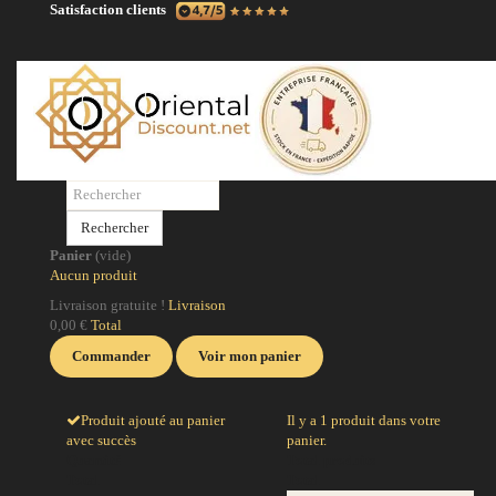
Satisfaction clients
N
No
po
Rechercher
po
Panier
(vide)
ci
Aucun produit
la
Livraison gratuite !
Livraison
0,00 €
Total
J
Commander
Voir mon panier
Produit ajouté au panier
Il y a 1 produit dans votre
avec succès
panier.
Quantité
Total produits
Total
Total