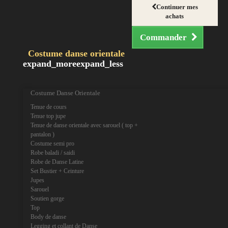
Continuer mes
achats
Commander
Costume danse orientale
expand_more
expand_less
Costume Danse Orientale
Tenue de cours
Tenue top jupe
Tenue de danse orientale avec sarouel ( top +
pantalon )
Costume semi pro
Robe baladi / saidi
Robe de Danse Latine
Set Bustier + Ceinture
Jupes
Sarouel
Soutien gorge
Top
Body de danse
Legging et collant de Danse