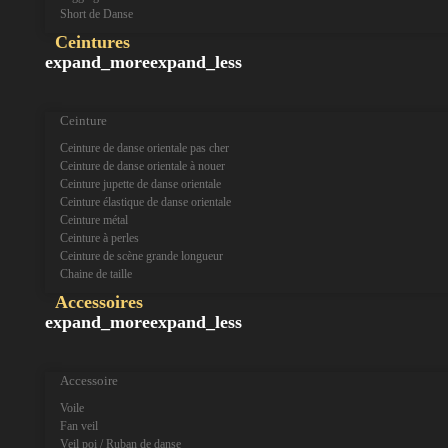
Short de Danse
Ceintures
expand_more
expand_less
Ceinture
Ceinture de danse orientale pas cher
Ceinture de danse orientale à nouer
Ceinture jupette de danse orientale
Ceinture élastique de danse orientale
Ceinture métal
Ceinture à perles
Ceinture de scène grande longueur
Chaine de taille
Accessoires
expand_more
expand_less
Accessoire
Voile
Fan veil
Veil poi / Ruban de danse