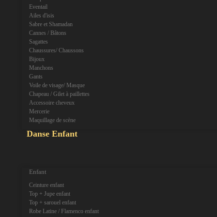
Eventail
Ailes d'isis
Sabre et Shamadan
Cannes / Bâtons
Sagattes
Chaussures/ Chaussons
Bijoux
Manchons
Gants
Voile de visage/ Masque
Chapeau / Gilet à paillettes
Accessoire cheveux
Mercerie
Maquillage de scène
Danse Enfant
expand_more
expand_less
Enfant
Ceinture enfant
Top + Jupe enfant
Top + sarouel enfant
Robe Latine / Flamenco enfant