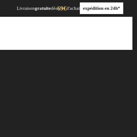
69€
Livraison
gratuite
dès
d'achat
expédition en 24h*
dre