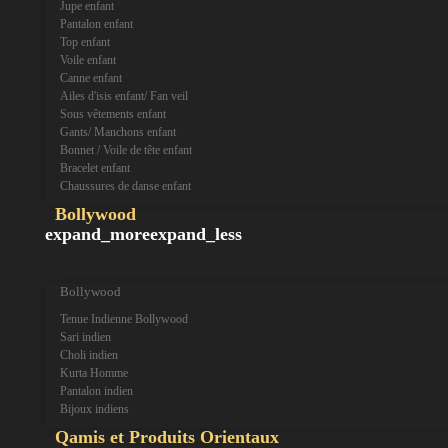
Jupe enfant
Pantalon enfant
Top enfant
Voile enfant
Canne enfant
Ailes d'isis enfant/ Fan veil
Sous vêtements enfant
Gants/ Manchons enfant
Bonnet / Voile de tête enfant
Bracelet enfant
Chaussures de danse enfant
Bollywood
expand_more
expand_less
Bollywood
Tenue Indienne Bollywood
Sari indien
Choli indien
Kurta Homme
Pantalon indien
Bijoux indiens
Qamis et Produits Orientaux