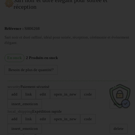
réception
Référence :
SH06268
Sari noir et doré raffiné, idéal pour soirée, réception, cérémonie et événement
élégant.
En stock
2
Produits en stock
Besoin de plus de quantité?
security
Paiement sécurisé
add
link
edit
open_in_new
code
insert_emoticon
delete
local_shipping
Expédition rapide
add
link
edit
open_in_new
code
insert_emoticon
delete