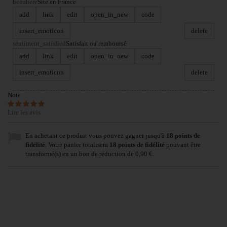
beenhere
Site en France
add
link
edit
open_in_new
code
insert_emoticon
delete
sentiment_satisfied
Satisfait ou remboursé
add
link
edit
open_in_new
code
insert_emoticon
delete
Note
Lire les avis
En achetant ce produit vous pouvez gagner jusqu'à
18
points de
fidélité
. Votre panier totalisera
18
points de fidélité
pouvant être
transformé(s) en un bon de réduction de
0,90 €
.