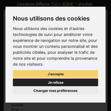
Nous utilisons des cookies
Nous utilisons des cookies et d'autres
technologies de suivi pour améliorer votre
Rechercher
expérience de navigation sur notre site, pour
vous montrer un contenu personnalisé et des
Panier
(vide)
publicités ciblées, pour analyser le trafic de
Aucun produit
notre site et pour comprendre la provenance
Livraison gratuite !
Livraison
de nos visiteurs.
0,00 €
Total
J'accepte
Commander
Je refuse
Voir mon panier
Changer mes préférences
Produit ajouté au
panier avec succès
Quantité
Total