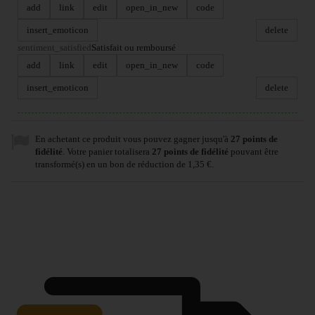
add
link
edit
open_in_new
code
insert_emoticon
delete
sentiment_satisfied
Satisfait ou remboursé
add
link
edit
open_in_new
code
insert_emoticon
delete
En achetant ce produit vous pouvez gagner jusqu'à
27
points de
fidélité
. Votre panier totalisera
27
points de fidélité
pouvant être
transformé(s) en un bon de réduction de
1,35 €
.