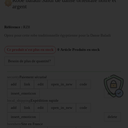
argent
Référence :
RZ8
Optez pour cette robe traditionnelle égyptienne pour la Danse Baladi
Ce produit n'est plus en stock
0
Article
Produits en stock
Besoin de plus de quantité?
security
Paiement sécurisé
add
link
edit
open_in_new
code
insert_emoticon
delete
local_shipping
Expédition rapide
add
link
edit
open_in_new
code
insert_emoticon
delete
beenhere
Site en France