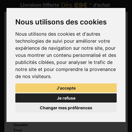
Nous utilisons des cookies
Nous utilisons des cookies et d'autres
technologies de suivi pour améliorer votre
Rechercher
expérience de navigation sur notre site, pour
vous montrer un contenu personnalisé et des
Panier
(vide)
publicités ciblées, pour analyser le trafic de
Aucun produit
notre site et pour comprendre la provenance
Livraison gratuite !
Livraison
de nos visiteurs.
0,00 €
Total
J'accepte
Commander
Je refuse
Voir mon panier
Changer mes préférences
Produit ajouté au
panier avec succès
Quantité
Total