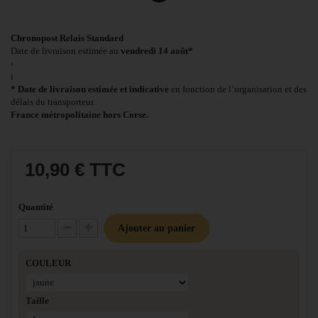
Chronopost Relais Standard
Date de livraison estimée au
vendredi 14 août*
›
i
* Date de livraison estimée et indicative
en fonction de l’organisation et des
délais du transporteur.
France métropolitaine hors Corse.
10,90 €
TTC
Quantité
Ajouter au panier
Diminuer la quantité
Augmenter la quantité
COULEUR
Taille