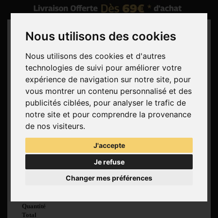
Nous utilisons des cookies
Nous utilisons des cookies et d'autres
technologies de suivi pour améliorer votre
Rechercher
expérience de navigation sur notre site, pour
vous montrer un contenu personnalisé et des
Panier
(vide)
publicités ciblées, pour analyser le trafic de
Aucun produit
notre site et pour comprendre la provenance
Livraison gratuite !
Livraison
de nos visiteurs.
0,00 €
Total
J'accepte
Commander
Je refuse
Voir mon panier
Changer mes préférences
Produit ajouté au
panier avec succès
Quantité
Total