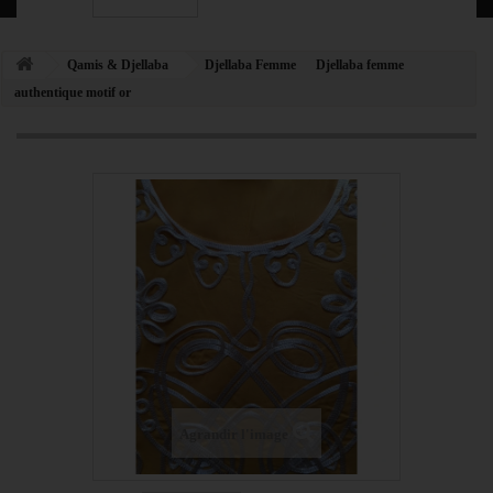
Qamis & Djellaba
Djellaba Femme
Djellaba femme
authentique motif or
Agrandir l'image