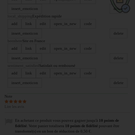
insert_emoticon
delete
local_shipping
Expédition rapide
add
link
edit
open_in_new
code
insert_emoticon
delete
beenhere
Site en France
add
link
edit
open_in_new
code
insert_emoticon
delete
sentiment_satisfied
Satisfait ou remboursé
add
link
edit
open_in_new
code
insert_emoticon
delete
Note
Lire les avis
En achetant ce produit vous pouvez gagner jusqu'à
10
points de
fidélité
. Votre panier totalisera
10
points de fidélité
pouvant être
transformé(s) en un bon de réduction de
0,50 €
.