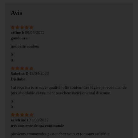
Avis
céline b
09/05/2022
gandoura
tres belle couleur
0
0
Sabrina D
18/04/2022
Djellaba
J ai reçu ma rose super qualité jolie couleur très légère je recommande
prix abordable et vraiment pas chère merci oriental discount
0
0
sandrine t
21/03/2022
trés contente de ma commande
plusieurs commandes passer chez vous et toujours satisfaite