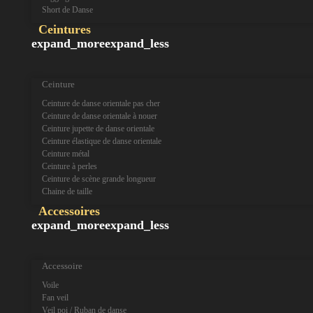
Short de Danse
Ceintures
expand_more
expand_less
Ceinture
Ceinture de danse orientale pas cher
Ceinture de danse orientale à nouer
Ceinture jupette de danse orientale
Ceinture élastique de danse orientale
Ceinture métal
Ceinture à perles
Ceinture de scène grande longueur
Chaine de taille
Accessoires
expand_more
expand_less
Accessoire
Voile
Fan veil
Veil poi / Ruban de danse