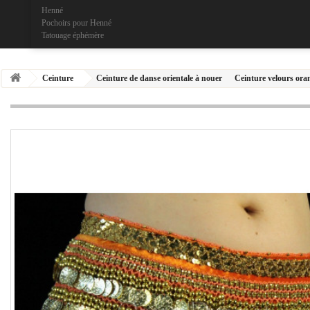
Henné
Pochoirs pour Henné
Tatouage éphémère
Ceinture
Ceinture de danse orientale à nouer
Ceinture velours ora