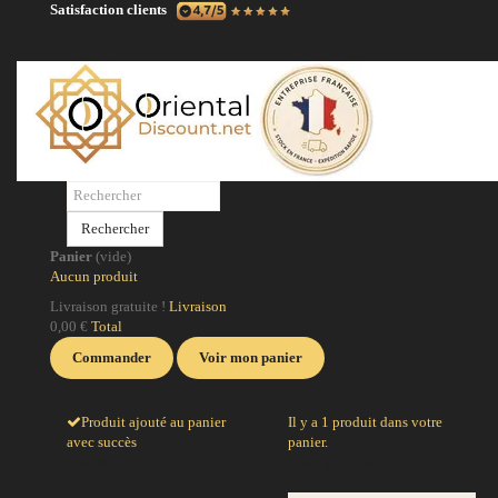
Satisfaction clients
N
No
po
Rechercher
po
Panier
(vide)
ci
Aucun produit
la
Livraison gratuite !
Livraison
0,00 €
Total
J
Commander
Voir mon panier
Produit ajouté au panier
Il y a 1 produit dans votre
avec succès
panier.
Quantité
Total produits
Total
Total