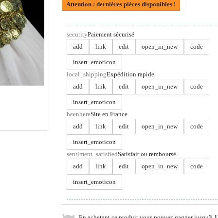
Attention : dernières pièces disponibles !
security
Paiement sécurisé
add
link
edit
open_in_new
code
insert_emoticon
local_shipping
Expédition rapide
add
link
edit
open_in_new
code
insert_emoticon
beenhere
Site en France
add
link
edit
open_in_new
code
insert_emoticon
sentiment_satisfied
Satisfait ou remboursé
add
link
edit
open_in_new
code
insert_emoticon
En achetant ce produit vous pouvez gagner jusqu'à
1