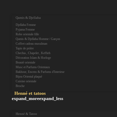
expand_more
expand_less
Qamis & Djellaba
Djellaba Femme
Pyjama Femme
Robe orientale fille
Qamis & Djellaba Homme / Garçon
Coffret cadeau musulman
Tapis de prière
Chechia , Chapelet , Keffieh
Décoration Islam & Horloge
Beauté orientale
Musc et Parfums Orientaux
Bakhour, Encens & Parfums d'Interieur
Bijou Oriental plaqué
Cuisine orientale
Broche
Henné et tatoos
expand_more
expand_less
Henné & Tatoo