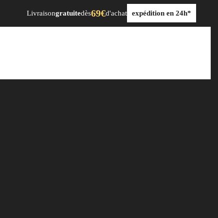
69€
Livraison
gratuite
dès
d'achat
expédition en 24h*
dre