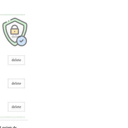
delete
delete
delete
delete
1
points de