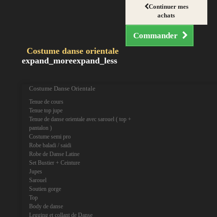
Continuer mes
achats
Commander
Costume danse orientale
expand_more
expand_less
Costume Danse Orientale
Tenue de cours
Tenue top jupe
Tenue de danse orientale avec sarouel ( top +
pantalon )
Costume semi pro
Robe baladi / saidi
Robe de Danse Latine
Set Bustier + Ceinture
Jupes
Sarouel
Soutien gorge
Top
Body de danse
Legging et collant de Danse