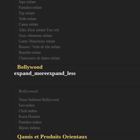
Jupe enfant
Pantalon enfant
Top enfant
Voile enfant
Canne enfant
Ailes d'isis enfant/ Fan veil
Sous vêtements enfant
Gants/ Manchons enfant
Bonnet / Voile de tête enfant
Bracelet enfant
Chaussures de danse enfant
Bollywood
expand_more
expand_less
Bollywood
Tenue Indienne Bollywood
Sari indien
Choli indien
Kurta Homme
Pantalon indien
Bijoux indiens
Qamis et Produits Orientaux