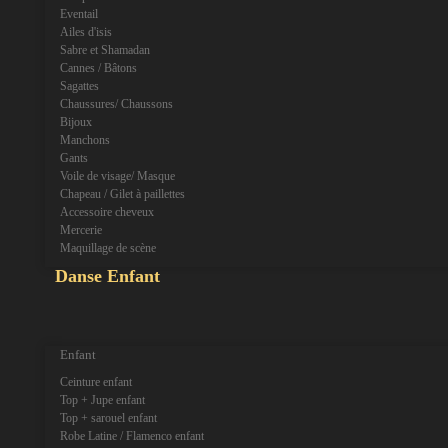
Eventail
Ailes d'isis
Sabre et Shamadan
Cannes / Bâtons
Sagattes
Chaussures/ Chaussons
Bijoux
Manchons
Gants
Voile de visage/ Masque
Chapeau / Gilet à paillettes
Accessoire cheveux
Mercerie
Maquillage de scène
Danse Enfant
expand_more
expand_less
Enfant
Ceinture enfant
Top + Jupe enfant
Top + sarouel enfant
Robe Latine / Flamenco enfant