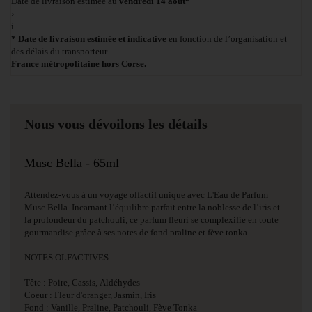
Date de livraison estimée au
vendredi 14 août*
›
i
* Date de livraison estimée et indicative
en fonction de l’organisation et
des délais du transporteur.
France métropolitaine hors Corse.
Nous vous dévoilons les détails
Musc Bella - 65ml
Attendez-vous à un voyage olfactif unique avec L'Eau de Parfum
Musc Bella. Incarnant l’équilibre parfait entre la noblesse de l’iris et
la profondeur du patchouli, ce parfum fleuri se complexifie en toute
gourmandise grâce à ses notes de fond praline et fève tonka.
NOTES OLFACTIVES
Tête : Poire, Cassis, Aldéhydes
Coeur : Fleur d'oranger, Jasmin, Iris
Fond : Vanille, Praline, Patchouli, Fève Tonka