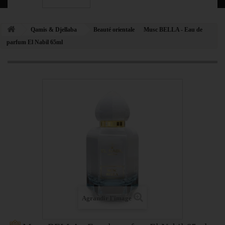
Qamis & Djellaba
Beauté orientale
Musc BELLA - Eau de
parfum El Nabil 65ml
Agrandir l'image