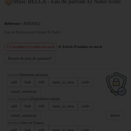
Musc BELLA - Eau de parfum El Nabil 65ml
Référence :
BOUEN22
Eau de Parfum pour femme El Nabil
Ce produit n'est plus en stock
0
Article
Produits en stock
Besoin de plus de quantité?
security
Paiement sécurisé
add
link
edit
open_in_new
code
insert_emoticon
delete
local_shipping
Expédition rapide
add
link
edit
open_in_new
code
insert_emoticon
delete
beenhere
Site en France
add
link
edit
open_in_new
code