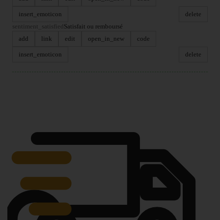
insert_emoticon
delete
sentiment_satisfied
Satisfait ou remboursé
add
link
edit
open_in_new
code
insert_emoticon
delete