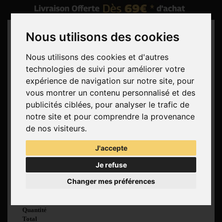
Nous utilisons des cookies
Nous utilisons des cookies et d'autres
technologies de suivi pour améliorer votre
Rechercher
expérience de navigation sur notre site, pour
vous montrer un contenu personnalisé et des
Panier
(vide)
publicités ciblées, pour analyser le trafic de
Aucun produit
notre site et pour comprendre la provenance
Livraison gratuite !
Livraison
de nos visiteurs.
0,00 €
Total
J'accepte
Commander
Je refuse
Voir mon panier
Changer mes préférences
Produit ajouté au
panier avec succès
Quantité
Total